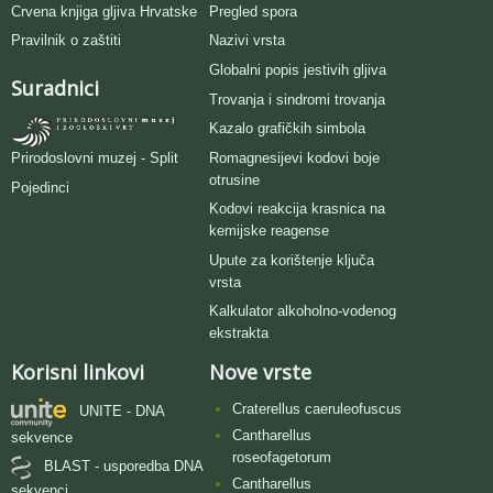
Crvena knjiga gljiva Hrvatske
Pregled spora
Pravilnik o zaštiti
Nazivi vrsta
Globalni popis jestivih gljiva
Suradnici
Trovanja i sindromi trovanja
Kazalo grafičkih simbola
Romagnesijevi kodovi boje
Prirodoslovni muzej - Split
otrusine
Pojedinci
Kodovi reakcija krasnica na
kemijske reagense
Upute za korištenje ključa
vrsta
Kalkulator alkoholno-vodenog
ekstrakta
Korisni linkovi
Nove vrste
Craterellus caeruleofuscus
UNITE - DNA
Cantharellus
sekvence
roseofagetorum
BLAST - usporedba DNA
Cantharellus
sekvenci