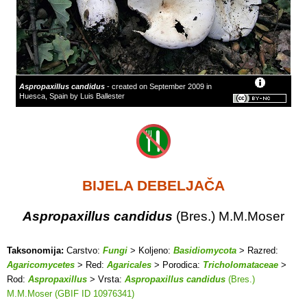
Aspropaxillus candidus
- created on September 2009 in
Huesca, Spain by Luis Ballester
BIJELA DEBELJAČA
Aspropaxillus candidus
(Bres.) M.M.Moser
Taksonomija:
Carstvo:
Fungi
> Koljeno:
Basidiomycota
> Razred:
Agaricomycetes
> Red:
Agaricales
> Porodica:
Tricholomataceae
>
Rod:
Aspropaxillus
> Vrsta:
Aspropaxillus candidus
(Bres.)
M.M.Moser (GBIF ID 10976341)