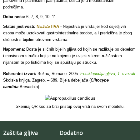
parkovima i planinskim pašnjacima, češća je u mediteranskim
područjima.
Doba rasta:
6, 7, 8, 9, 10, 11
Status jestivosti:
NEJESTIVA
- Nejestiva je vrsta jer kod osjetljivih
osoba može uzrokovati gastrointestinalne tegobe, a i prerizična je zbog
sličnosti s bijelim otrovnim vrstama.
Napomena:
Dosta je sličnih bijelih gljiva od kojih se razlikuje po debelom
i masivnom stručku koji je na kojemu je uvijek s krem-ružičastom
nijansom te po listićima koji se spuštaju po stručku.
Referentni izvori:
Božac, Romano. 2005.
Enciklopedija gljiva, 1. svezak
.
Školska knjiga. Zagreb. – 689. Bijela debeljača (
Clitocybe
candida
Bresadola)
Skeniraj QR kod za brzi pristup ovoj vrsti na svom mobitelu.
Zaštita gljiva
Dodatno