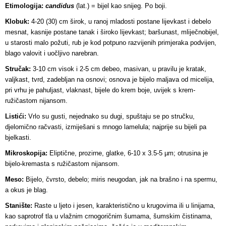
Etimologija:
candidus
(lat.) = bijel kao snijeg. Po boji.
Klobuk:
4-20 (30) cm širok, u ranoj mladosti postane lijevkast i debelo
mesnat, kasnije postane tanak i široko lijevkast; baršunast, mliječnobijel,
u starosti malo požuti, rub je kod potpuno razvijenih primjeraka podvijen,
blago valovit i uočljivo narebran.
Stručak:
3-10 cm visok i 2-5 cm debeo, masivan, u pravilu je kratak,
valjkast, tvrd, zadebljan na osnovi; osnova je bijelo maljava od micelija,
pri vrhu je pahuljast, vlaknast, bijele do krem boje, uvijek s krem-
ružičastom nijansom.
Listići:
Vrlo su gusti, nejednako su dugi, spuštaju se po stručku,
djelomično račvasti, izmiješani s mnogo lamelula; najprije su bijeli pa
bjelkasti.
Mikroskopija:
Eliptične, prozirne, glatke, 6-10 x 3.5-5 µm; otrusina je
bijelo-kremasta s ružičastom nijansom.
Meso:
Bijelo, čvrsto, debelo; miris neugodan, jak na brašno i na spermu,
a okus je blag.
Stanište:
Raste u ljeto i jesen, karakteristično u krugovima ili u linijama,
kao saprotrof tla u vlažnim crnogoričnim šumama, šumskim čistinama,