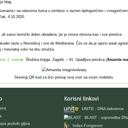
je blag.
m šumama i na rubovima šuma u simbiozi s raznim bjelogoričnim i crnogoričnim
čak, 4.10.2020.
, ali samo termički dobro obrađena, jer je sirova otrovna kao i sve preslice.
kođer raste u Norveškoj i sve do Mediterana. Čini se da je njezin areal ograni
j i mesnatoj volvi na dnu stručka.
jiva, 1. svezak
. Školska knjiga. Zagreb. – 41. Upadljiva preslica (
Amanita ma
Skeniraj QR kod za brzi pristup ovoj vrsti na svom mobitelu.
o
Korisni linkovi
ora
UNITE - DNA sekvence
a
BLAST - usporedba DNA
pis jestivih gljiva
Index Fungorum