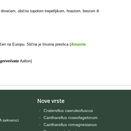
 drvećem, obično topolom trepetljikom, hrastom, brezom ili
čen na Europu. Slična je tmurna preslica (
Amanita
gnivolvata
Aalton)
Nove vrste
Craterellus caeruleofuscus
Cantharellus roseofagetorum
 sekvenci
Cantharellus romagnesianus