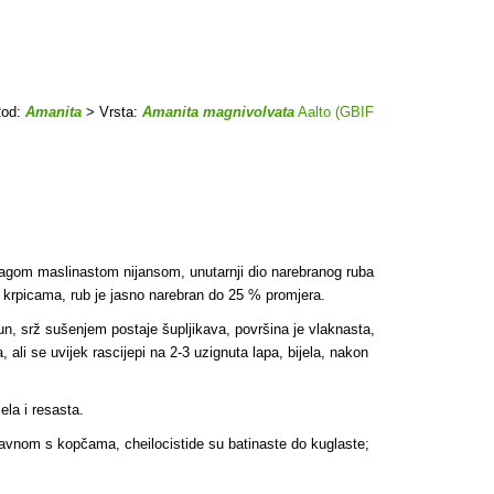
od:
Amanita
> Vrsta:
Amanita magnivolvata
Aalto (GBIF
s blagom maslinastom nijansom, unutarnji dio narebranog ruba
m krpicama
, rub je jasno narebran do 25 % promjera.
n, srž sušenjem postaje šupljikava, površina je vlaknasta,
, ali se uvijek rascijepi na 2-3 uzignuta lapa, bijela, nakon
ela i resasta.
lavnom s kopčama, cheilocistide su batinaste do kuglaste;