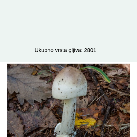
Izravno podređene niže takse:
prikaži
Ukupno vrsta gljiva: 2801