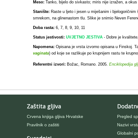
Meso:
Tanko, bijelo do sivkasto; miris nije izražen, a okus 
Stanište:
Raste u ljeto i jesen u miješanim i bjelogorični
smrekom, na glinenastom tlu. Slike je snimio Neven Feren
Doba rasta:
6, 7, 8, 9, 10, 11
Status jestivosti:
UVJETNO JESTIVA
- Dobre je kvalitete
Napomena:
Opisana je vrsta izvorno opisana u Finskoj. Ta
vaginata
) od koje se razlikuje po krupnijem rastu te krupno
Referentni izvori:
Božac, Romano. 2005.
Enciklopedija gl
Zaštita gljiva
Dodatn
Crvena knjiga gljiva Hrvatske
Pregled sp
Pravilnik o zaštiti
Nazivi vrst
Globalni po