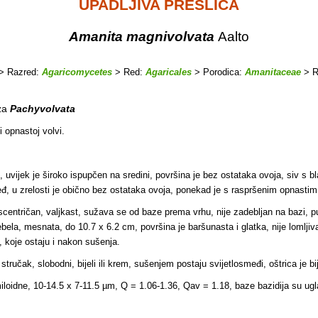
UPADLJIVA PRESLICA
Amanita magnivolvata
Aalto
> Razred:
Agaricomycetes
> Red:
Agaricales
> Porodica:
Amanitaceae
> R
za
Pachyvolvata
i opnastoj volvi.
en, uvijek je široko ispupčen na sredini, površina je bez ostataka ovoja, siv 
đ, u zrelosti je obično bez ostataka ovoja, ponekad je s raspršenim opnasti
entričan, valjkast, sužava se od baze prema vrhu, nije zadebljan na bazi, pu
debela, mesnata, do 10.7 x 6.2 cm, površina je baršunasta i glatka, nije lomljiva
, koje ostaju i nakon sušenja.
tručak, slobodni, bijeli ili krem, sušenjem postaju svijetlosmeđi, oštrica je bij
iloidne, 10-14.5 x 7-11.5 µm, Q = 1.06-1.36, Qav = 1.18, baze bazidija su ug