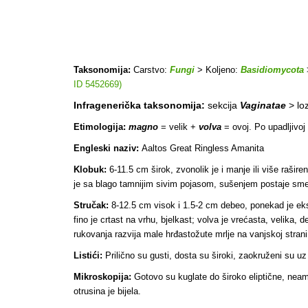
Taksonomija:
Carstvo:
Fungi
> Koljeno:
Basidiomycota
ID 5452669)
Infragenerička taksonomija:
sekcija
Vaginatae
> lo
Etimologija:
magno
= velik +
volva
= ovoj. Po upadljivoj 
Engleski naziv:
Aaltos Great Ringless Amanita
Klobuk:
6-11.5 cm širok, zvonolik je i manje ili više rašir
je sa blago tamnijim sivim pojasom, sušenjem postaje sme
Stručak:
8-12.5 cm visok i 1.5-2 cm debeo, ponekad je eksc
fino je crtast na vrhu, bjelkast; volva je vrećasta, velika, 
rukovanja razvija male hrđastožute mrlje na vanjskoj strani
Listići:
Prilično su gusti, dosta su široki, zaokruženi su uz s
Mikroskopija:
Gotovo su kuglate do široko eliptične, neam
otrusina je bijela.