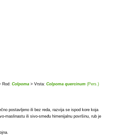
 Rod:
Colpoma
> Vrsta:
Colpoma quercinum
(Pers.)
ečno postavljeno ili bez reda, razvija se ispod kore koja
sivo-maslinastu ili sivo-smeđu himenijalnu površinu, rub je
ojna.