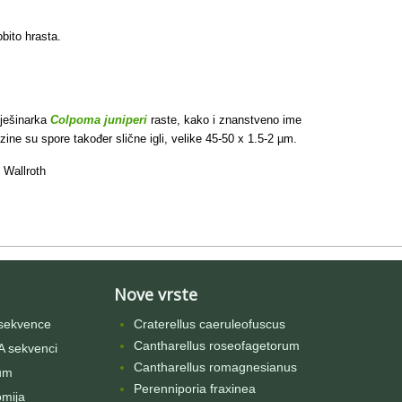
bito hrasta.
mješinarka
Colpoma juniperi
raste, kako i znanstveno ime
ine su spore također slične igli, velike 45-50 x 1.5-2 µm.
) Wallroth
Nove vrste
sekvence
Craterellus caeruleofuscus
Cantharellus roseofagetorum
 sekvenci
Cantharellus romagnesianus
um
Perenniporia fraxinea
omija