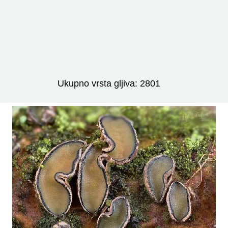
Izravno podređene niže takse:
prikaži
Ukupno vrsta gljiva: 2801