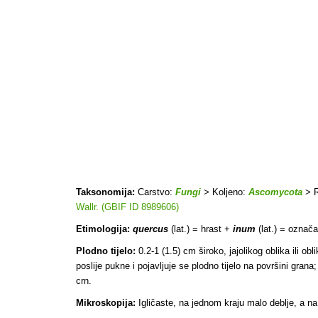
Taksonomija:
Carstvo:
Fungi
> Koljeno:
Ascomycota
> R
Wallr. (GBIF ID 8989606)
Etimologija:
quercus
(lat.) = hrast +
inum
(lat.) = označa
Plodno tijelo:
0.2-1 (1.5) cm široko, jajolikog oblika ili ob
poslije pukne i pojavljuje se plodno tijelo na površini grana
crn.
Mikroskopija:
Igličaste, na jednom kraju malo deblje, a na 