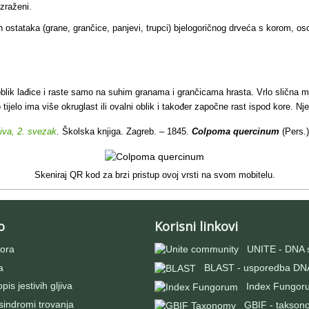
izraženi.
 ostataka (grane, grančice, panjevi, trupci) bjelogoričnog drveća s korom, oso
oblik lađice i raste samo na suhim granama i grančicama hrasta. Vrlo slična 
elo ima više okruglast ili ovalni oblik i također započne rast ispod kore. Njez
jiva, 2. svezak
. Školska knjiga. Zagreb. – 1845.
Colpoma quercinum
(Pers.
Skeniraj QR kod za brzi pristup ovoj vrsti na svom mobitelu.
o
Korisni linkovi
ora
UNITE - DNA 
a
BLAST - usporedba DNA
pis jestivih gljiva
Index Fungor
 sindromi trovanja
GBIF - takson