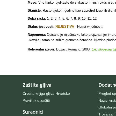
Meso:
Vrlo tanko, bjelkasto do sivkasto; miris i okus nisu 
Stanište:
Raste tijekom godine kao saprotrof krupnih drvnih
Doba rasta:
1, 2, 3, 4, 5, 6, 7, 8, 9, 10, 11, 12
Status jestivosti:
NEJESTIVA
- Nema vrijednosti.
Napomena:
Opisanu je mješinarku lako prepznati jer ima 
ukazuje, samo na suhim granama borovice. Njezino plodno tij
Referentni izvori:
Božac, Romano. 2008.
Enciklopedija gl
Zaštita gljiva
Dodatn
Crvena knjiga gljiva Hrvatske
Pregled sp
Pravilnik o zaštiti
Nazivi vrst
Globalni po
Suradnici
Trovanja i