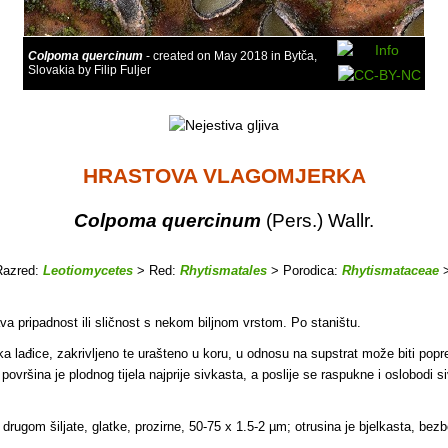
Colpoma quercinum
- created on May 2018 in Bytča,
Slovakia by Filip Fuljer
HRASTOVA VLAGOMJERKA
Colpoma quercinum
(Pers.) Wallr.
azred:
Leotiomycetes
> Red:
Rhytismatales
> Porodica:
Rhytismataceae
>
va pripadnost ili sličnost s nekom biljnom vrstom. Po staništu.
lika lađice, zakrivljeno te urašteno u koru, u odnosu na supstrat može biti popr
; površina je plodnog tijela najprije sivkasta, a poslije se raspukne i oslobodi 
drugom šiljate, glatke, prozirne, 50-75 x 1.5-2 µm; otrusina je bjelkasta, bezb