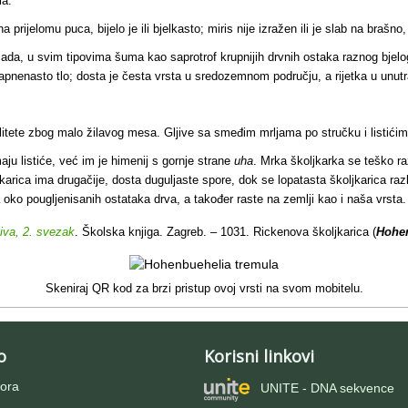
la.
prijelomu puca, bijelo je ili bjelkasto; miris nije izražen ili je slab na brašno,
ada, u svim tipovima šuma kao saprotrof krupnijih drvnih ostaka raznog bjelo
pnenasto tlo; dosta je česta vrsta u sredozemnom području, a rijetka u unutr
litete zbog
malo žilavog mesa. Gljive sa smeđim mrljama po stručku i listići
aju listiće, već im je himenij s gornje strane
uha
. Mrka školjkarka se teško raz
karica ima drugačije, dosta duguljaste spore, dok se lopatasta školjkarica razli
ko pougljenisanih ostataka drva, a također raste na zemlji kao i naša vrsta.
jiva, 2. svezak
. Školska knjiga. Zagreb. – 1031. Rickenova školjkarica (
Hohen
Skeniraj QR kod za brzi pristup ovoj vrsti na svom mobitelu.
o
Korisni linkovi
ora
UNITE - DNA sekvence