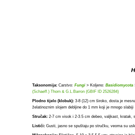
H
Taksonomija:
Carstvo:
Fungi
> Koljeno:
Basidiomycota
(Schaeff.) Thorn & G.L.Barron (GBIF ID 2526284)
Plodno tijelo (klobuk):
3-8 (12) cm široko, dosta je mesnat
želatinoznim slojem debljine do 1 mm koji je mnogo slabij
Stručak:
2-7 cm visok i 2-3.5 cm debeo, valjkast, kratak, su
Listići:
Gusti, jasno se spuštaju po stručku, veoma su uski (