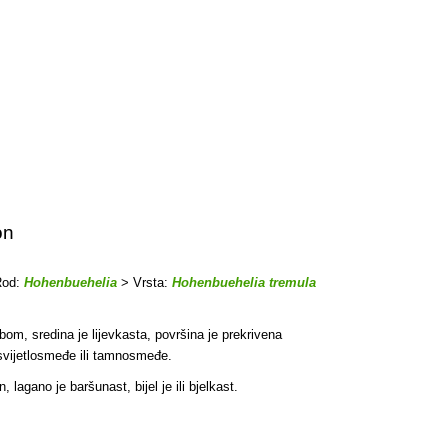
on
Rod:
Hohenbuehelia
> Vrsta:
Hohenbuehelia tremula
bom, sredina je lijevkasta, površina je prekrivena
 svijetlosmeđe ili tamnosmeđe.
lagano je baršunast, bijel je ili bjelkast.