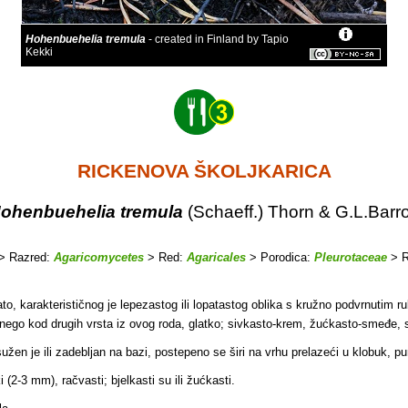
Hohenbuehelia tremula
- created in Finland by Tapio
Kekki
RICKENOVA ŠKOLJKARICA
ohenbuehelia tremula
(Schaeff.) Thorn & G.L.Barr
> Razred:
Agaricomycetes
> Red:
Agaricales
> Porodica:
Pleurotaceae
> 
o, karakterističnog je lepezastog ili lopatastog oblika s kružno podvrnutim ru
i nego kod drugih vrsta iz ovog roda, glatko; sivkasto-krem, žućkasto-smeđe,
žen je ili zadebljan na bazi, postepeno se širi na vrhu prelazeći u klobuk, pun, 
2-3 mm), račvasti; bjelkasti su ili žućkasti.