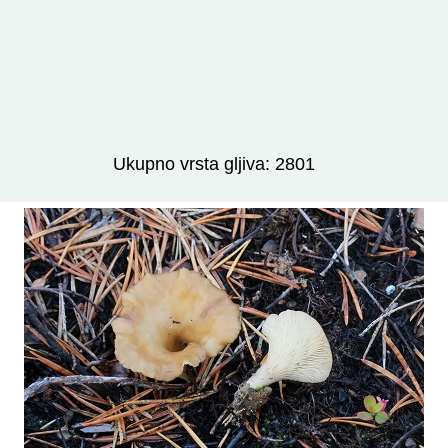
Izravno podređene niže takse:
prikaži
Ukupno vrsta gljiva: 2801