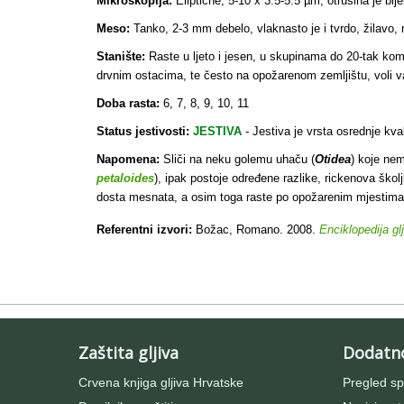
Mikroskopija:
Eliptične, 5-10 x 3.5-5.5 µm; otrusina je bije
Meso:
Tanko, 2-3 mm debelo, vlaknasto je i tvrdo, žilavo, na 
Stanište:
Raste u ljeto i jesen, u skupinama do 20-tak kom
drvnim ostacima, te često na opožarenom zemljištu, voli va
Doba rasta:
6, 7, 8, 9, 10, 11
Status jestivosti:
JESTIVA
- Jestiva je vrsta osrednje kva
Napomena:
Sliči na neku golemu uhaču (
Otidea
) koje nem
petaloides
), ipak postoje određene razlike, rickenova školj
dosta mesnata, a osim toga raste po opožarenim mjestima o
Referentni izvori:
Božac, Romano. 2008.
Enciklopedija gl
Zaštita gljiva
Dodatn
Crvena knjiga gljiva Hrvatske
Pregled sp