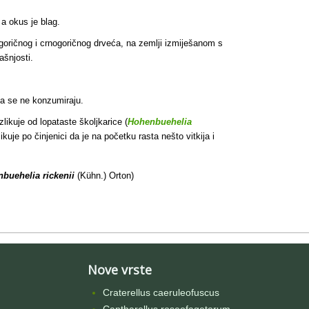
 a okus je blag.
goričnog i crnogoričnog drveća, na zemlji izmiješanom s
ašnjosti.
ma se ne konzumiraju.
likuje od lopataste školjkarice (
Hohenbuehelia
kuje po činjenici da je na početku rasta nešto vitkija i
buehelia rickenii
(Kühn.) Orton)
Nove vrste
Craterellus caeruleofuscus