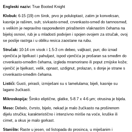
Engleski naziv:
True Booted Knight
Klobuk:
6-15 (19) cm širok, prvo je poluloptast, zatim je konveksan,
kasnije je raširen, suh; sivkasto-smeđ, crvenkasto-smeđ do tamnosmeđ,
s velikim je nepravilno raspoređenim priraštenim vlaknastim čehama na
bijeloj osnovi, rub je u mladosti podvijen i spojen ovojem za stručak, ovoj
se poslije rastrga i u obliku resica zaostane na rubu.
Stručak:
10-14 cm visok i 1.5-3 cm debeo, valjkast, pun; dio iznad
vjenčića je bjelkast i pahuljast, ispod vjenčića je prošaran sa smeđim do
crvenkasto-smeđim čehama, izgleda mramorirano ili poput zmijske kože;
vjenčić je bjelkast, velik, opnast, uzdignut, prolazan, s donje je strane s
crvenkasto-smeđim čehama.
Listići:
Gusti, prirasli, izmiješani su s lamelulama; bijeli, kasnije su
lagano žućkasti.
Mikroskopija:
Široko eliptične, glatke, 5-8.7 x 4-6 µm; otrusina je bijela.
Meso:
Debelo, čvrsto, bijelo, nekad je malo žućkasto na proširenom
dijelu stručka; karakteristično i intenzivno miriše na voće, kruške ili
cimet, a okus je malo gorkast.
Stanište:
Raste u jesen, od listopada do prosinca, u miješanim i