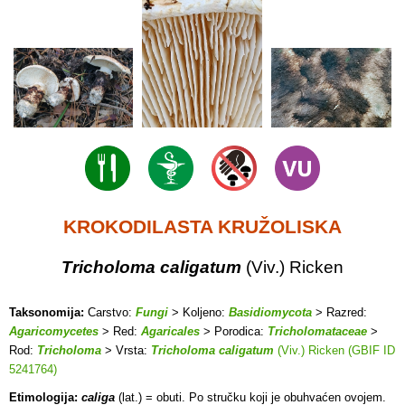
KROKODILASTA KRUŽOLISKA
Tricholoma caligatum
(Viv.) Ricken
Taksonomija:
Carstvo:
Fungi
> Koljeno:
Basidiomycota
> Razred:
Agaricomycetes
> Red:
Agaricales
> Porodica:
Tricholomataceae
>
Rod:
Tricholoma
> Vrsta:
Tricholoma caligatum
(Viv.) Ricken (GBIF ID
5241764)
Etimologija:
caliga
(lat.) = obuti. Po stručku koji je obuhvaćen ovojem.