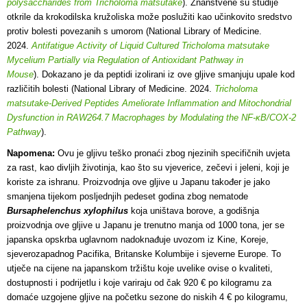
polysaccharides from Tricholoma matsutake
). Znanstvene su studije
otkrile da krokodilska kružoliska može poslužiti kao učinkovito sredstvo
protiv bolesti povezanih s umorom (National Library of Medicine.
2024.
Antifatigue Activity of Liquid Cultured Tricholoma matsutake
Mycelium Partially via Regulation of Antioxidant Pathway in
Mouse
). Dokazano je da peptidi izolirani iz ove gljive smanjuju upale kod
različitih bolesti (National Library of Medicine. 2024.
Tricholoma
matsutake-Derived Peptides Ameliorate Inflammation and Mitochondrial
Dysfunction in RAW264.7 Macrophages by Modulating the NF-κB/COX-2
Pathway
).
Napomena:
Ovu je gljivu teško pronaći zbog njezinih specifičnih uvjeta
za rast, kao divljih životinja, kao što su vjeverice, zečevi i jeleni, koji je
koriste za ishranu. Proizvodnja ove gljive u Japanu također je jako
smanjena tijekom posljednjih pedeset godina zbog nematode
Bursaphelenchus xylophilus
koja uništava borove, a godišnja
proizvodnja ove gljive u Japanu je trenutno manja od 1000 tona, jer se
japanska opskrba uglavnom nadoknađuje uvozom iz Kine, Koreje,
sjeverozapadnog Pacifika, Britanske Kolumbije i sjeverne Europe. To
utječe na cijene na japanskom tržištu koje uvelike ovise o kvaliteti,
dostupnosti i podrijetlu i koje variraju od čak 920 € po kilogramu za
domaće uzgojene gljive na početku sezone do niskih 4 € po kilogramu,