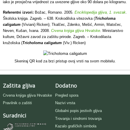
iako je prosječna vrijednost za uvezene gljive oko 90 dolara po kilogramu.
Referentni izvori:
Božac, Romano. 2005.
Enciklopedija gljiva, 1. svezak
.
Školska knjiga. Zagreb. – 638. Krokodilska vitezovka (
Tricholoma
caligatum
(Viviani) Ricken); Tkalčec, Zdenko, Mešić, Armin, Matočec,
Neven, Kušan, Ivana. 2008.
Crvena knjiga gljiva Hrvatske
. Ministarstvo
kulture, Državni zavod za zaštitu prirode. Zagreb. – Krokodilasta
kružoliska (
Tricholoma caligatum
(Viv.) Ricken)
Skeniraj QR kod za brzi pristup ovoj vrsti na svom mobitelu.
Zaštita gljiva
Dodatno
Crvena knjiga gljiva Hrvatske
Pregled spora
Pravilnik o zaštiti
Nazivi vrsta
Globalni popis jestivih gljiva
Suradnici
Trovanja i sindromi trovanja
Kazalo grafičkih simbola