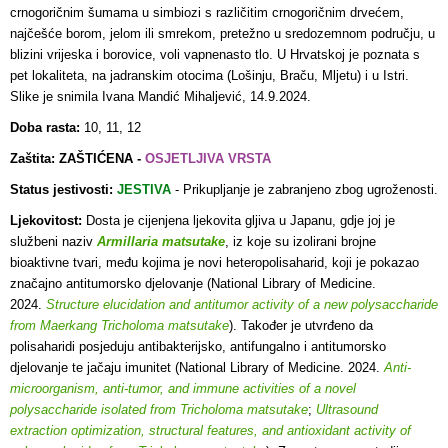
crnogoričnim šumama u simbiozi s različitim crnogoričnim drvećem,
najčešće borom, jelom ili smrekom, pretežno u sredozemnom području, u
blizini vrijeska i borovice, voli vapnenasto tlo. U Hrvatskoj je poznata s
pet lokaliteta, na jadranskim otocima (Lošinju, Braču, Mljetu) i u Istri.
Slike je snimila Ivana Mandić Mihaljević, 14.9.2024.
Doba rasta:
10, 11, 12
Zaštita: ZAŠTIĆENA -
OSJETLJIVA VRSTA
Status jestivosti:
JESTIVA
- Prikupljanje je zabranjeno zbog ugroženosti
.
Ljekovitost:
Dosta je cijenjena ljekovita gljiva u Japanu, gdje joj je
službeni naziv
Armillaria matsutake
, iz koje su izolirani brojne
bioaktivne tvari, među kojima je novi heteropolisaharid, koji je pokazao
značajno antitumorsko djelovanje (National Library of Medicine.
2024.
Structure elucidation and antitumor activity of a new polysaccharide
from Maerkang Tricholoma matsutake
). Također je utvrđeno da
polisaharidi posjeduju antibakterijsko, antifungalno i antitumorsko
djelovanje te jačaju imunitet (National Library of Medicine. 2024.
Anti-
microorganism, anti-tumor, and immune activities of a novel
polysaccharide isolated from Tricholoma matsutake
;
Ultrasound
extraction optimization, structural features, and antioxidant activity of