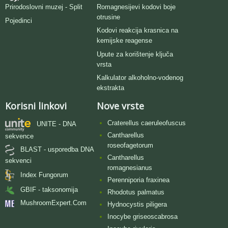
Romagnesijevi kodovi boje
Prirodoslovni muzej - Split
otrusine
Pojedinci
Kodovi reakcija krasnica na
kemijske reagense
Upute za korištenje ključa
vrsta
Kalkulator alkoholno-vodenog
ekstrakta
Korisni linkovi
Nove vrste
Craterellus caeruleofuscus
UNITE - DNA
Cantharellus
sekvence
roseofagetorum
BLAST - usporedba DNA
Cantharellus
sekvenci
romagnesianus
Index Fungorum
Perenniporia fraxinea
GBIF - taksonomija
Rhodotus palmatus
MushroomExpert.Com
Hydnocystis piligera
Inocybe griseoscabrosa