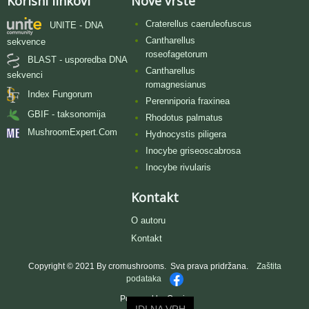
Korisni linkovi
Nove vrste
Craterellus caeruleofuscus
UNITE - DNA
Cantharellus
sekvence
roseofagetorum
BLAST - usporedba DNA
Cantharellus
sekvenci
romagnesianus
Index Fungorum
Perenniporia fraxinea
GBIF - taksonomija
Rhodotus palmatus
MushroomExpert.Com
Hydnocystis piligera
Inocybe griseoscabrosa
Inocybe rivularis
Kontakt
O autoru
Kontakt
Copyright © 2021 By cromushrooms. Sva prava pridržana.
Zaštita
podataka
Powered by Oggie