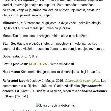
sredini, izravno je spojen na supstrat, žuto-narančast, narančast
do crven, vanjska je strana maljava od nitastih, bjelkastih, savitljivih
dlačica, rub je erodirano-nazubljen.
Mikroskopija:
Vretenaste, duguljaste, s dvije veće i nekoliko sitnijih
uljnih kaplja, 17-24 x 8-10 µm; otrusina je bijela.
Meso:
Tanko, mekano, bezbojno; miris i okus nisu izra
ženi.
Stanište:
Raste u proljeće i ljeto, u mnogobrojnim kolonijama, kao
saprotrof tla u vlažnim tresetnim šumama na zemlji, na pjeskovitom tlu.
Doba rasta:
5, 6, 7, 8, 9
Status jestivosti:
NEJESTIVA
- Nema vrijednosti.
Napomena:
Karakteristična je po malim dimenzijama, boji i staništu.
Referentni izvori:
Josipović, Matija. 2016.
Očaravajući svijet gljiva
. Leo-
commerce d.o.o. Rijeka. – 466. str. Glatka zdjeličarka (
Byssonectria
deformis
(P.Karst.) U.Lindem. & M.Vega, sinonim
Kotlabacea deformis
(P.Karst.) Svrček)