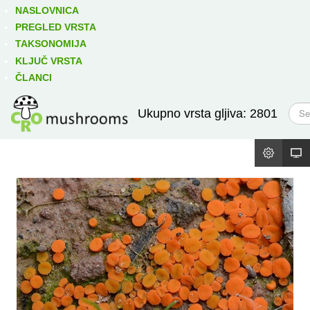
Izravno podređene niže takse:
prikaži
NASLOVNICA
PREGLED VRSTA
TAKSONOMIJA
KLJUČ VRSTA
ČLANCI
T
Ukupno vrsta gljiva: 2801
r
a
ž
i