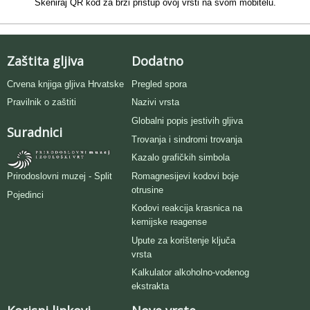
Skeniraj QR kod za brzi pristup ovoj vrsti na svom mobitelu.
Zaštita gljiva
Dodatno
Crvena knjiga gljiva Hrvatske
Pregled spora
Pravilnik o zaštiti
Nazivi vrsta
Globalni popis jestivih gljiva
Suradnici
Trovanja i sindromi trovanja
Kazalo grafičkih simbola
Romagnesijevi kodovi boje
Prirodoslovni muzej - Split
otrusine
Pojedinci
Kodovi reakcija krasnica na
kemijske reagense
Upute za korištenje ključa
vrsta
Kalkulator alkoholno-vodenog
ekstrakta