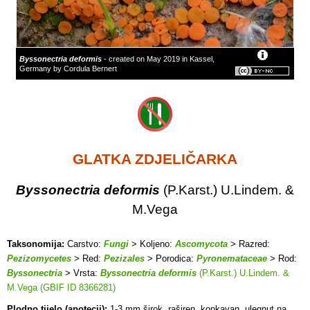
Byssonectria deformis
- created on May 2019 in Kassel,
Germany by Cordula Bernert
GLATKA ZDJELIČARKA
Byssonectria deformis
(P.Karst.) U.Lindem. &
M.Vega
Taksonomija:
Carstvo:
Fungi
> Koljeno:
Ascomycota
> Razred:
Pezizomycetes
> Red:
Pezizales
> Porodica:
Pyronemataceae
> Rod:
Byssonectria
> Vrsta:
Byssonectria deformis
(P.Karst.) U.Lindem. &
M.Vega (GBIF ID 8366281)
Plodno tijelo (apotecij):
1-3 mm širok, raširen, konkavan, ulegnut na