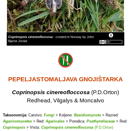
Coprinopsis cinereofloccosa
- created in Norway by John
Bjarne Jordal
PEPELJASTOMALJAVA GNOJIŠTARKA
Coprinopsis cinereofloccosa
(P.D.Orton)
Redhead, Vilgalys & Moncalvo
Taksonomija:
Carstvo:
Fungi
> Koljeno:
Basidiomycota
> Razred:
Agaricomycetes
> Red:
Agaricales
> Porodica:
Psathyrellaceae
> Rod:
Coprinopsis
> Vrsta:
Coprinopsis cinereofloccosa
(P.D.Orton)