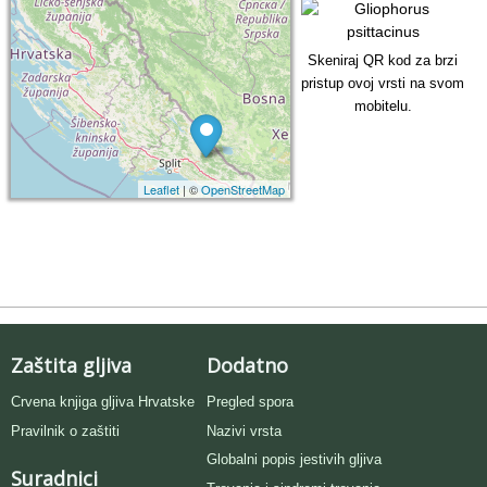
Skeniraj QR kod za brzi
pristup ovoj vrsti na svom
mobitelu.
Leaflet
| ©
OpenStreetMap
Zaštita gljiva
Dodatno
Crvena knjiga gljiva Hrvatske
Pregled spora
Pravilnik o zaštiti
Nazivi vrsta
Globalni popis jestivih gljiva
Suradnici