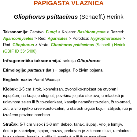
PAPIGASTA VLAŽNICA
Gliophorus psittacinus
(Schaeff.) Herink
Taksonomija:
Carstvo:
Fungi
> Koljeno:
Basidiomycota
> Razred:
Agaricomycetes
> Red:
Agaricales
> Porodica:
Hygrophoraceae
>
Rod:
Gliophorus
> Vrsta:
Gliophorus psittacinus
(Schaeff.) Herink
(GBIF ID 3345400)
Infragenerička taksonomija:
sekcija
Gliophorus
Etimologija:
psittacus
(lat.) = papiga. Po živim bojama.
Engleski naziv:
Parrot Waxcap
Klobuk:
1-5 cm širok, konveksan, zvonoliko-stožast pa otvoren i
ispupčen, na kraju je ulegnut, površina je jako sluzava, u mladosti je
uglavnom zelen ili žuto-zelenkast, kasnije narančasto-zelen, žuto-smeđ,
žut, a vrlo rijetko crvenkasto-zelen, u starosti izgubi boju i izblijedi, rub je
izraženo prozirno narebran.
Stručak:
5-7 cm visok i 3-8 mm debeo, tanak, šupalj, vrlo je lomljiv,
često je zakrivljen, sjajan, mazav, prekriven je zelenom sluzi, u mladosti