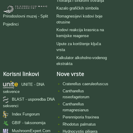
Trovanja i sindromi trovanja
Kazalo grafičkih simbola
Romagnesijevi kodovi boje
Prirodoslovni muzej - Split
otrusine
Pojedinci
Kodovi reakcija krasnica na
kemijske reagense
Upute za korištenje ključa
vrsta
Kalkulator alkoholno-vodenog
ekstrakta
Korisni linkovi
Nove vrste
Craterellus caeruleofuscus
UNITE - DNA
Cantharellus
sekvence
roseofagetorum
BLAST - usporedba DNA
Cantharellus
sekvenci
romagnesianus
Index Fungorum
Perenniporia fraxinea
GBIF - taksonomija
Rhodotus palmatus
MushroomExpert.Com
Hydnocystis piligera