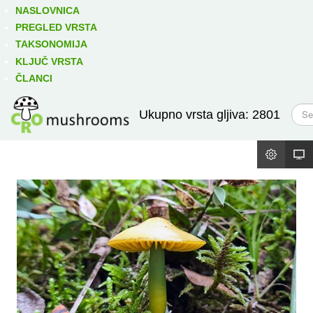
Izravno podređene niže takse:
prikaži
NASLOVNICA
PREGLED VRSTA
TAKSONOMIJA
KLJUČ VRSTA
ČLANCI
T
Ukupno vrsta gljiva: 2801
r
a
ž
i