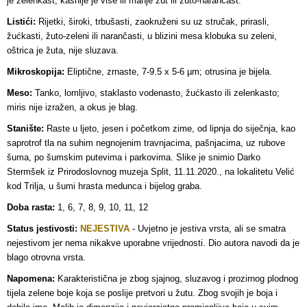
je zelenkast, kasnije je više ili manje žut ili žuto-narančast.
Listići:
Rijetki, široki, trbušasti, zaokruženi su uz stručak, prirasli,
žućkasti, žuto-zeleni ili narančasti, u blizini mesa klobuka su zeleni,
oštrica je žuta, nije sluzava.
Mikroskopija:
Eliptične, zrnaste, 7-9.5 x 5-6 µm; otrusina je bijela.
Meso:
Tanko, lomljivo, staklasto vodenasto, žućkasto ili zelenkasto;
miris nije izražen, a okus je blag.
Stanište:
Raste u ljeto, jesen i početkom zime, od lipnja do siječnja, kao
saprotrof tla na suhim negnojenim travnjacima, pašnjacima, uz rubove
šuma, po šumskim putevima i parkovima. Slike je snimio Darko
Stermšek iz Prirodoslovnog muzeja Split, 11.11.2020., na lokalitetu Velić
kod Trilja, u šumi hrasta medunca i bijelog graba.
Doba rasta:
1, 6, 7, 8, 9, 10, 11, 12
Status jestivosti:
NEJESTIVA
- Uvjetno je j
estiva vrsta, ali se smatra
nejestivom jer nema nikakve uporabne vrijednosti. Dio autora navodi da je
blago otrovna vrsta.
Napomena:
Karakteristična je zbog sjajnog, sluzavog i prozirnog plodnog
tijela zelene boje koja se poslije pretvori u žutu. Zbog svojih je boja i