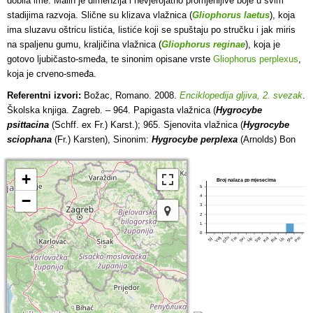
dobila ime. Malih je dimenzija i nevjerojatno promjenljive boje u svim
stadijima razvoja. Slične su klizava vlažnica (
Gliophorus laetus
), koja
ima sluzavu oštricu listića, listiće koji se spuštaju po stručku i jak miris
na spaljenu gumu, kraljičina vlažnica (
Gliophorus reginae
), koja je
gotovo ljubičasto-smeđa, te sinonim opisane vrste
Gliophorus perplexus
,
koja je crveno-smeđa.
Referentni izvori:
Božac, Romano. 2008.
Enciklopedija gljiva, 2. svezak
.
Školska knjiga. Zagreb. – 964. Papigasta vlažnica (
Hygrocybe
psittacina
(Schff. ex Fr.) Karst.); 965. Sjenovita vlažnica (
Hygrocybe
sciophana
(Fr.) Karsten), Sinonim:
Hygrocybe perplexa
(Arnolds) Bon
+
Broj nalaza po mjesecima
5
−
4
3
2
1
0
Ožu
Tra
Srp
Pro
Velj
Lip
Stu
Svi
Kol
Ruj
Lis
Sij