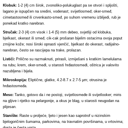
Klobuk:
1-2 (4) cm širok, zvonoliko-polukuglast pa se otvori i spljošti,
lagano je ispupčen na sredini, vodenast; svijetlosmeđ, oker-smeđ,
cimetastosmeđ ili crvenkasto-smeđ, po suhom vremenu izblijedi, rub je
ponekad kratko narebran.
Stručak:
2-3 (4) cm visok i 1-4 (5) mm debeo, svjetliji od klobuka,
bjelkast, okerast ili smeđ, cik-cak prošaran bijelim ostacima ovoja poput
zmijine kože; nosi široki opnasti vjenčić, bjelkast do okerast, radijalno-
narebran, često se rascijepa na trake, prolazan.
Listići:
Prilično su razmaknuti, prirasli, izmiješani s kratkim lamelulama
na rubu; krem, oker-smeđi, u starosti hrđastosmeđi, oštrica je valovito
nazubljena i bijela.
Mikroskopija:
Eliptične, glatke, 4.2-8.7 x 2.7-5 µm; otrusina je
hrđastosmeđa.
Meso:
Tanko, gotovo da i ne postoji, svijetlosmeđe ili svijetlooker; miris
na gljive i rijetko na pelargonije, a okus je blag, u starosti neugodan na
plijesan.
Stanište:
Raste u proljeće, ljeto i jesen kao saprotrof u nizinskim
bjelogoričnim šumama, parkovima, na travnatim površinama, u vrtovima;
dosta je česta vrsta.