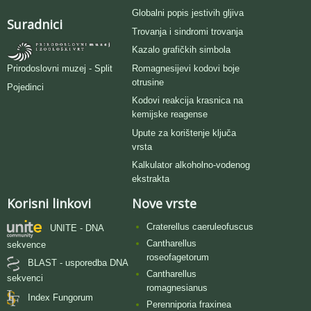
Globalni popis jestivih gljiva
Suradnici
Trovanja i sindromi trovanja
Kazalo grafičkih simbola
Romagnesijevi kodovi boje
Prirodoslovni muzej - Split
otrusine
Pojedinci
Kodovi reakcija krasnica na
kemijske reagense
Upute za korištenje ključa
vrsta
Kalkulator alkoholno-vodenog
ekstrakta
Korisni linkovi
Nove vrste
Craterellus caeruleofuscus
UNITE - DNA
Cantharellus
sekvence
roseofagetorum
BLAST - usporedba DNA
Cantharellus
sekvenci
romagnesianus
Index Fungorum
Perenniporia fraxinea