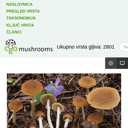
Izravno podređene niže takse:
prikaži
NASLOVNICA
PREGLED VRSTA
TAKSONOMIJA
KLJUČ VRSTA
ČLANCI
T
Ukupno vrsta gljiva: 2801
r
a
ž
i