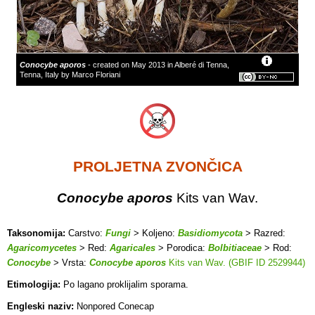
Conocybe aporos
- created on May 2013 in Alberé di Tenna,
Tenna, Italy by Marco Floriani
PROLJETNA ZVONČICA
Conocybe aporos
Kits van Wav.
Taksonomija:
Carstvo:
Fungi
> Koljeno:
Basidiomycota
> Razred:
Agaricomycetes
> Red:
Agaricales
> Porodica:
Bolbitiaceae
> Rod:
Conocybe
> Vrsta:
Conocybe aporos
Kits van Wav. (GBIF ID 2529944)
Etimologija:
Po lagano proklijalim sporama.
Engleski naziv:
Nonpored Conecap