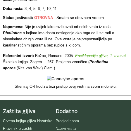
Doba rasta:
3, 4, 5, 6, 7, 10, 11
Status jestivosti:
OTROVNA
- Smatra se otrovnom vrstom.
Napomena:
Nije je uvijek lako razlikovati od nekih vrsta iz roda
Pholiotina
o kojima ima dosta neslaganja oko toga da li se radi o
sinonimima drugih vrsta ili ne. Ova vrsta je najprepoznatljivija po
karakterističnim sporama bez rupice s klicom.
Referentni izvori:
Božac, Romano. 2005.
Enciklopedija gljiva, 1. svezak
.
Školska knjiga. Zagreb. – 257. Proljetna zvončica (
Pholiotina
aporos
(Kits van Wav.) Clem.)
Skeniraj QR kod za brzi pristup ovoj vrsti na svom mobitelu.
Zaštita gljiva
Dodatno
Crvena knjiga gljiva Hrvatske
Pregled spora
Pravilnik o zaštiti
Nazivi vrsta