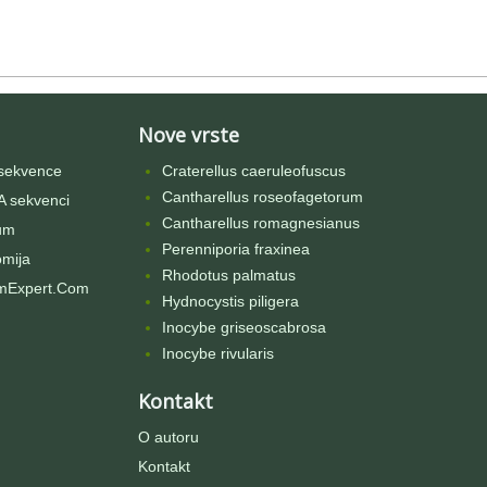
Nove vrste
sekvence
Craterellus caeruleofuscus
Cantharellus roseofagetorum
 sekvenci
Cantharellus romagnesianus
um
Perenniporia fraxinea
omija
Rhodotus palmatus
mExpert.Com
Hydnocystis piligera
Inocybe griseoscabrosa
Inocybe rivularis
Kontakt
O autoru
Kontakt