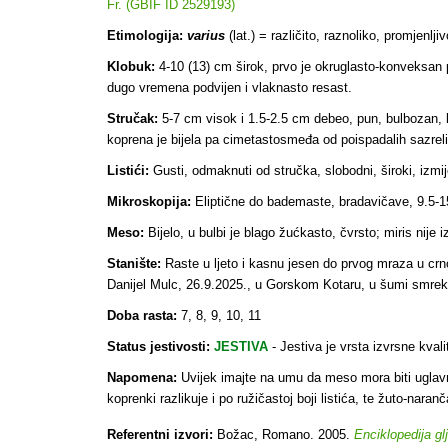
Fr. (GBIF ID 2529193)
Etimologija:
varius
(lat.) = različito, raznoliko, promjenlji
Klobuk:
4-10 (13) cm širok, prvo je okruglasto-konveksan p
dugo vremena podvijen i vlaknasto resast.
Stručak:
5-7 cm visok i 1.5-2.5 cm debeo, pun, bulbozan, ba
koprena je bijela pa cimetastosmeđa od poispadalih sazrel
Listići:
Gusti, odmaknuti od stručka, slobodni, široki, izmij
Mikroskopija:
Eliptične do bademaste, bradavičave, 9.5-1
Meso:
Bijelo, u bulbi je blago žućkasto, čvrsto; miris nije i
Stanište:
Raste u ljeto i kasnu jesen do prvog mraza u cr
Danijel Mulc, 26.9.2025., u Gorskom Kotaru, u šumi smreke
Doba rasta:
7, 8, 9, 10, 11
Status jestivosti:
JESTIVA
- Jestiva je vrsta izvrsne kvalit
Napomena:
Uvijek imajte na umu da meso mora biti uglavn
koprenki razlikuje i po ružičastoj boji listića, te žuto-na
Referentni izvori:
Božac, Romano. 2005.
Enciklopedija gl