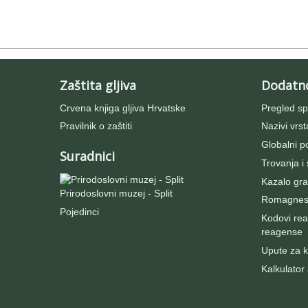
Zaštita gljiva
Dodatn
Crvena knjiga gljiva Hrvatske
Pregled sp
Pravilnik o zaštiti
Nazivi vrst
Globalni po
Suradnici
Trovanja i
Kazalo gra
Prirodoslovni muzej - Split
Romagnesij
Pojedinci
Kodovi rea
reagense
Upute za ko
Kalkulator