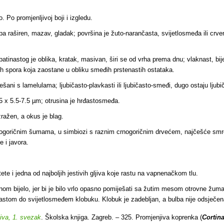
vo. Po promjenljivoj boji i izgledu.
a raširen, mazav, gladak; površina je žuto-narančasta, svijetlosmeđa ili crve
tinastog je oblika, kratak, masivan, širi se od vrha prema dnu; vlaknast, bij
ih spora koja zaostane u obliku smeđih prstenastih ostataka.
ešani s lamelulama; ljubičasto-plavkasti ili ljubičasto-smeđi, dugo ostaju ljub
5 x 5.5-7.5 µm; otrusina je hrđastosmeđa.
zražen, a okus je blag.
nogoričnim šumama, u simbiozi s raznim crnogoričnim drvećem, najčešće smre
 i javora.
ete i j
edna od najboljih jestivih gljiva koje rastu na vapnenačkom tlu.
om bijelo, jer bi je bilo vrlo opasno pomiješati sa žutim mesom otrovne žum
rančastom do svijetlosmeđem klobuku. Klobuk je zadebljan, a bulba nije odsječen
jiva, 1. svezak
. Školska knjiga. Zagreb. – 325. Promjenjiva koprenka (
Cortina