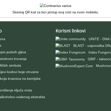
Skeniraj QR kod za brzi pristup ovoj vrsti na svom mobitelu.
o
Korisni linkovi
ora
UNITE - DNA 
a
BLAST - usporedba DNA
pis jestivih gljiva
Index Fungor
 sindromi trovanja
GBIF - takson
fičkih simbola
Mushroo
evi kodovi boje otrusine
kcija krasnica na kemijske
rištenje ključa vrsta
 alkoholno-vodenog ekstrakta