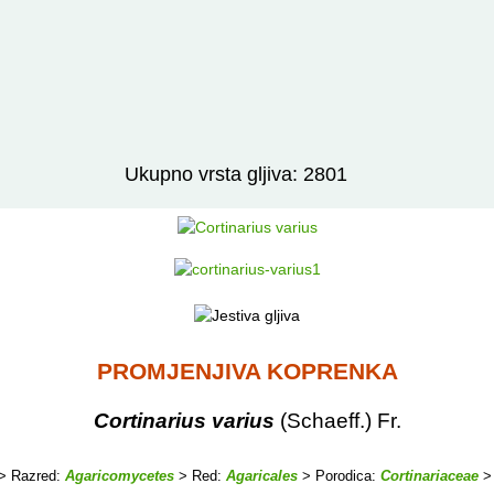
Izravno podređene niže takse:
prikaži
Ukupno vrsta gljiva: 2801
PROMJENJIVA KOPRENKA
Cortinarius varius
(Schaeff.) Fr.
> Razred:
Agaricomycetes
> Red:
Agaricales
> Porodica:
Cortinariaceae
>