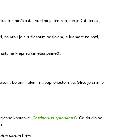
nkasto-smećkasta, sredina je tamnija, rub je žut, tanak,
el, na vrhu je s ružičastim odsjajem, a kremast na bazi,
ičasti, na kraju su cimetastosmeđi.
kom, borom i jelom, na vapnenastom tlu. Slike je snimio
anjčane koprenke (
Cortinarius splendens
). Od drugih se
a.
rius varius
Fries)