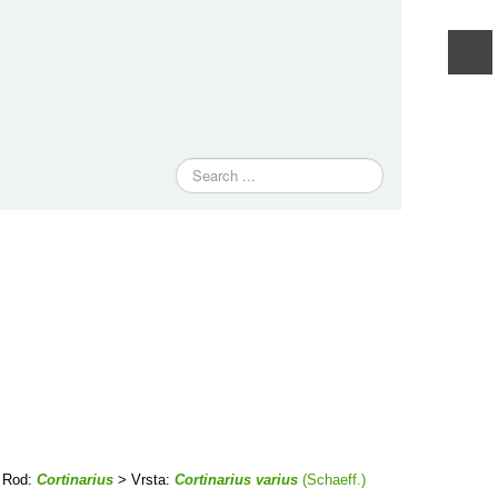
Traži
 Rod:
Cortinarius
> Vrsta:
Cortinarius varius
(Schaeff.)