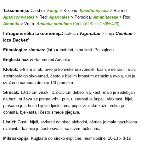
Taksonomija:
Carstvo:
Fungi
> Koljeno:
Basidiomycota
> Razred:
Agaricomycetes
> Red:
Agaricales
> Porodica:
Amanitaceae
> Rod:
Amanita
> Vrsta:
Amanita simulans
Contu (GBIF ID 5955429)
Infragenerička taksonomija:
sekcija
Vaginatae
> linija
Ceciliae
>
loza
Beckeri
Etimologija:
simulare
(lat.) = imitirati, simulirati. Po izgledu.
Engleski naziv:
Hammered Amanita
Klobuk:
6-9 cm širok, prvo je konveksno-zvonolik, kasnije se raširi, suh,
srebrnosiv do sivo-smeđ, često s bijelim krpastim ostacima ovoja, rub je
izraženo narebran do oko 1/3 promjera.
Stručak:
10-13 cm visok i 1.2-1.5 cm debeo, valjkast, malo je zadebljan
na bazi, sužava se prema vrhu, pun, u starosti je šupalj, vlaknast, bijel,
prošaran je s finim bijelim ljuskicama poput zmijske kože; volva je
opnasta, bjelkasta i često smeđe pjegava.
Listići:
Gusti, bijeli, sivkasti do oker, slobodni, oštrica je malo nazubljena
i valovita, kasnije je često siva ili sa sivim točkicama
.
Mikroskopija:
Kuglaste do široko eliptične, neamiloidne, 10-13 x 8-12