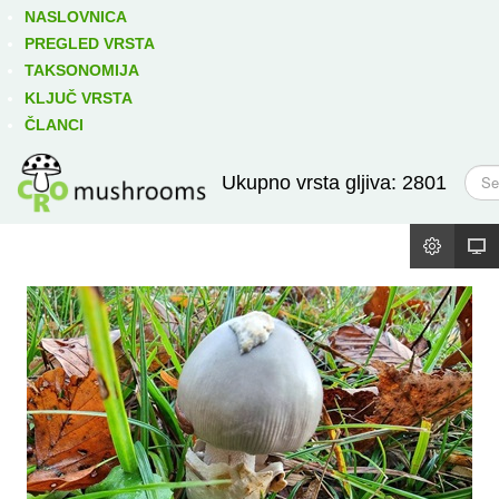
Izravno podređene niže takse:
prikaži
NASLOVNICA
PREGLED VRSTA
TAKSONOMIJA
KLJUČ VRSTA
ČLANCI
T
Ukupno vrsta gljiva: 2801
r
a
ž
i