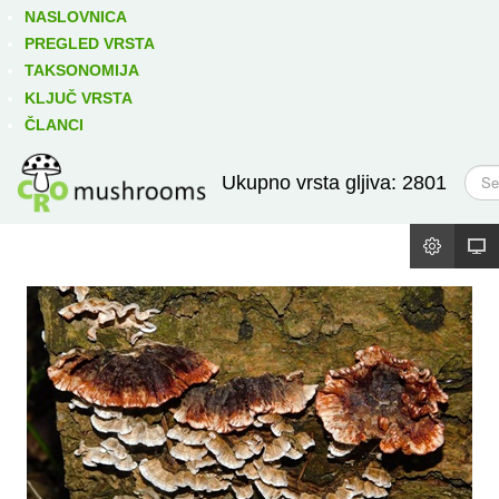
Izravno podređene niže takse:
prikaži
NASLOVNICA
PREGLED VRSTA
TAKSONOMIJA
KLJUČ VRSTA
ČLANCI
T
Ukupno vrsta gljiva: 2801
r
a
ž
i