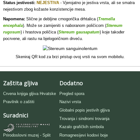
Status jestivosti:
NEJESTIVA
-
Vjerojatno je jestiva vrsta, ali se smatra
nejestivom zbog kožaste konzistencije mesa.
Napomena:
Slične je debljine crnogorička drhtalica (
Tremella
encephala
). Može se zamijeniti s naboranom poličicom (
Stereum
rugosum
) i hrastova poličica (
Stereum gausapatum
) koje također
pocrvene, ali rastu na bjelogoričnom drveću.
Skeniraj QR kod za brzi pristup ovoj vrsti na svom mobitelu.
Zaštita gljiva
Dodatno
Crvena knjiga gljiva Hrvatske
Pregled spora
Pravilnik o zaštiti
Nazivi vrsta
Globalni popis jestivih gljiva
Suradnici
Trovanja i sindromi trovanja
Kazalo grafičkih simbola
Romagnesijevi kodovi boje
Prirodoslovni muzej - Split