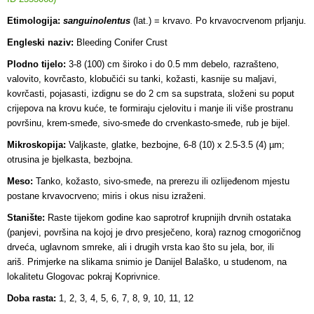
Etimologija:
sanguinolentus
(lat.) = krvavo. Po krvavocrvenom prljanju.
Engleski naziv:
Bleeding Conifer Crust
Plodno tijelo:
3-8 (100) cm široko i do 0.5 mm debelo, razrašteno,
valovito, kovrčasto, klobučići su tanki, kožasti, kasnije su maljavi,
kovrčasti, pojasasti, izdignu se do 2 cm sa supstrata, složeni su poput
crijepova na krovu kuće, te formiraju cjelovitu i manje ili više prostranu
površinu, krem-smeđe, sivo-smeđe do crvenkasto-smeđe, rub je bijel.
Mikroskopija:
Valjkaste, glatke, bezbojne, 6-8 (10) x 2.5-3.5 (4) µm;
otrusina je bjelkasta, bezbojna.
Meso
:
Tanko, kožasto, sivo-smeđe, na prerezu ili ozlijeđenom mjestu
postane krvavocrveno; miris i okus nisu izraženi.
Stanište:
Raste tijekom godine kao saprotrof krupnijih drvnih ostataka
(panjevi, površina na kojoj je drvo presječeno, kora) raznog crnogoričnog
drveća, uglavnom smreke, ali i drugih vrsta kao što su jela, bor, ili
ariš. Primjerke na slikama snimio je Danijel Balaško, u studenom, na
lokalitetu Glogovac pokraj Koprivnice.
Doba rasta:
1, 2, 3, 4, 5, 6, 7, 8, 9, 10, 11, 12