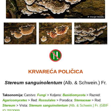
KRVAREĆA POLIČICA
Stereum sanguinolentum
(Alb. & Schwein.) Fr.
Taksonomija:
Carstvo:
Fungi
> Koljeno:
Basidiomycota
> Razred:
Agaricomycetes
> Red:
Russulales
> Porodica:
Stereaceae
> Rod:
Stereum
> Vrsta:
Stereum sanguinolentum
(Alb. & Schwein.) Fr. (GBIF
ID 2553068)