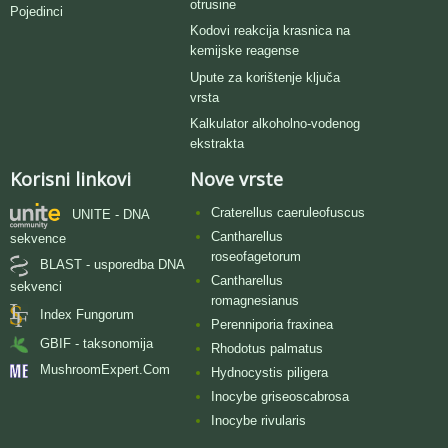
otrusine
Pojedinci
Kodovi reakcija krasnica na
kemijske reagense
Upute za korištenje ključa
vrsta
Kalkulator alkoholno-vodenog
ekstrakta
Korisni linkovi
Nove vrste
Craterellus caeruleofuscus
UNITE - DNA
Cantharellus
sekvence
roseofagetorum
BLAST - usporedba DNA
Cantharellus
sekvenci
romagnesianus
Index Fungorum
Perenniporia fraxinea
GBIF - taksonomija
Rhodotus palmatus
MushroomExpert.Com
Hydnocystis piligera
Inocybe griseoscabrosa
Inocybe rivularis