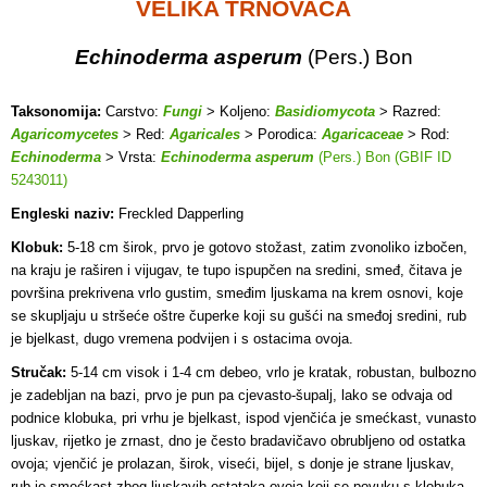
VELIKA TRNOVAČA
Echinoderma asperum
(Pers.) Bon
Taksonomija:
Carstvo:
Fungi
> Koljeno:
Basidiomycota
> Razred:
Agaricomycetes
> Red:
Agaricales
> Porodica:
Agaricaceae
> Rod:
Echinoderma
> Vrsta:
Echinoderma asperum
(Pers.) Bon (GBIF ID
5243011)
Engleski naziv:
Freckled Dapperling
Klobuk:
5-18 cm širok, prvo je gotovo stožast, zatim zvonoliko izbočen,
na kraju je raširen i vijugav, te tupo ispupčen na sredini, smeđ, čitava je
površina prekrivena vrlo gustim, smeđim ljuskama na krem osnovi, koje
se skupljaju u stršeće oštre čuperke koji su gušći na smeđoj sredini, rub
je bjelkast, dugo vremena podvijen i s ostacima ovoja.
Stručak:
5-14 cm visok i 1-4 cm debeo, vrlo je kratak, robustan, bulbozno
je zadebljan na bazi, prvo je pun pa cjevasto-šupalj, lako se odvaja od
podnice klobuka, pri vrhu je bjelkast, ispod vjenčića je smećkast, vunasto
ljuskav, rijetko je zrnast, dno je često bradavičavo obrubljeno od ostatka
ovoja; vjenčić je prolazan, širok, viseći, bijel, s donje je strane ljuskav,
rub je smećkast zbog ljuskavih ostataka ovoja koji se povuku s klobuka,