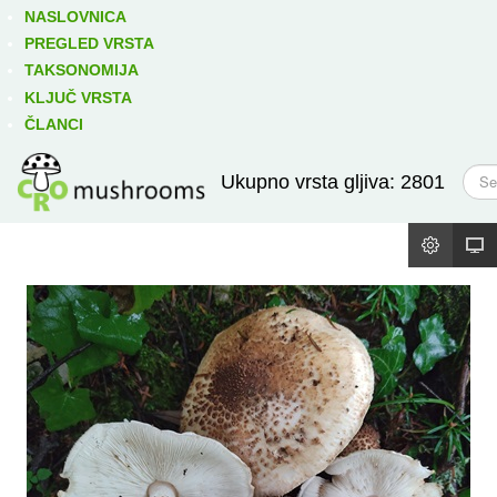
Izravno podređene niže takse:
prikaži
NASLOVNICA
PREGLED VRSTA
TAKSONOMIJA
KLJUČ VRSTA
ČLANCI
T
Ukupno vrsta gljiva: 2801
r
a
ž
i