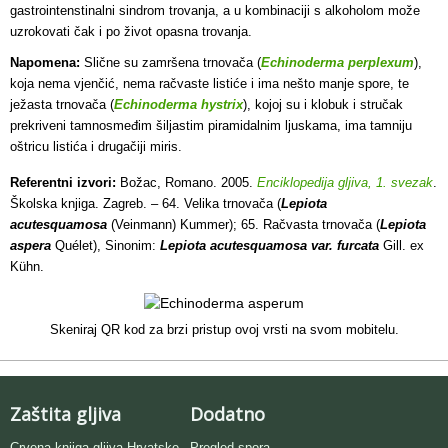
gastrointenstinalni sindrom trovanja, a u kombinaciji s alkoholom može
uzrokovati čak i po život opasna trovanja.
Napomena:
Slične su zamršena trnovača (
Echinoderma perplexum
),
koja nema vjenčić, nema račvaste listiće i ima nešto manje spore, te
ježasta trnovača (
Echinoderma hystrix
), kojoj su i klobuk i stručak
prekriveni tamnosmeđim šiljastim piramidalnim ljuskama, ima tamniju
oštricu listića i drugačiji miris.
Referentni izvori:
Božac, Romano. 2005.
Enciklopedija gljiva, 1. svezak
.
Školska knjiga. Zagreb. – 64. Velika trnovača (
Lepiota
acutesquamosa
(Veinmann) Kummer); 65. Račvasta trnovača (
Lepiota
aspera
Quélet), Sinonim:
Lepiota acutesquamosa var. furcata
Gill. ex
Kühn.
Skeniraj QR kod za brzi pristup ovoj vrsti na svom mobitelu.
Zaštita gljiva
Dodatno
Crvena knjiga gljiva Hrvatske
Pregled spora