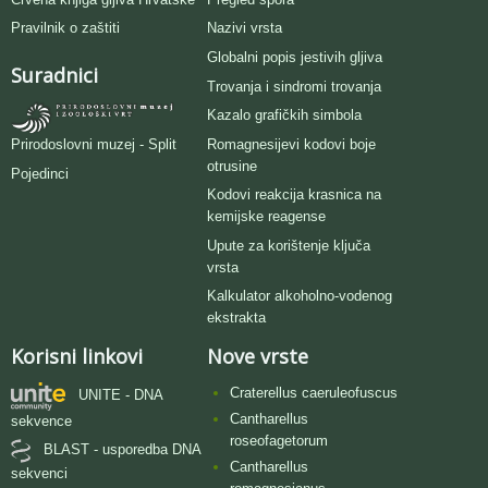
Pravilnik o zaštiti
Nazivi vrsta
Globalni popis jestivih gljiva
Suradnici
Trovanja i sindromi trovanja
Kazalo grafičkih simbola
Romagnesijevi kodovi boje
Prirodoslovni muzej - Split
otrusine
Pojedinci
Kodovi reakcija krasnica na
kemijske reagense
Upute za korištenje ključa
vrsta
Kalkulator alkoholno-vodenog
ekstrakta
Korisni linkovi
Nove vrste
Craterellus caeruleofuscus
UNITE - DNA
Cantharellus
sekvence
roseofagetorum
BLAST - usporedba DNA
Cantharellus
sekvenci