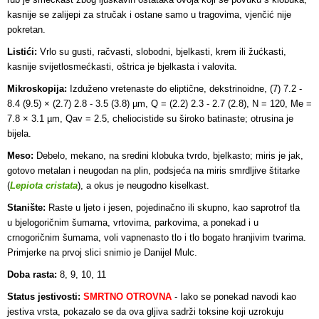
kasnije se zalijepi za stručak i ostane samo u tragovima, vjenčić nije
pokretan.
Listići:
Vrlo su gusti, račvasti, slobodni, bjelkasti, krem ili žućkasti,
kasnije svijetlosmećkasti, oštrica je bjelkasta i valovita.
Mikroskopija:
Izduženo vretenaste do eliptične, dekstrinoidne, (7) 7.2 -
8.4 (9.5) × (2.7) 2.8 - 3.5 (3.8) µm, Q = (2.2) 2.3 - 2.7 (2.8), N = 120, Me =
7.8 × 3.1 µm, Qav = 2.5, cheliocistide su široko batinaste; otrusina je
bijela.
Meso:
Debelo, mekano, na sredini klobuka tvrdo, bjelkasto; miris je jak,
gotovo metalan i neugodan na plin, podsjeća na miris smrdljive štitarke
(
Lepiota cristata
), a okus je neugodno kiselkast.
Stanište:
Raste u ljeto i jesen, pojedinačno ili skupno, kao saprotrof tla
u bjelogoričnim šumama, vrtovima, parkovima, a ponekad i u
crnogoričnim šumama, voli vapnenasto tlo i tlo bogato hranjivim tvarima.
Primjerke na prvoj slici snimio je Danijel Mulc.
Doba rasta:
8, 9, 10, 11
Status jestivosti:
SMRTNO OTROVNA
-
Iako se ponekad navodi kao
jestiva vrsta, pokazalo se da ova gljiva sadrži toksine koji uzrokuju