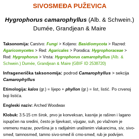
SIVOSMEĐA PUŽEVICA
Hygrophorus camarophyllus
(Alb. & Schwein.)
Dumée, Grandjean & Maire
Taksonomija:
Carstvo:
Fungi
> Koljeno:
Basidiomycota
> Razred:
Agaricomycetes
> Red:
Agaricales
> Porodica:
Hygrophoraceae
>
Rod:
Hygrophorus
> Vrsta:
Hygrophorus camarophyllus
(Alb. &
Schwein.) Dumée, Grandjean & Maire (GBIF ID 2538720)
Infragenerička taksonomija:
podrod
Camarophyllus
> sekcija
Camarophyllus
Etimologija:
kalos
(gr.) = lijepo +
phyllon
(gr.) = list, listić. Po crvenoj
boji listića.
Engleski naziv:
Arched Woodwax
Klobuk:
3.5-15 cm širok, prvo je konveksan, kasnije je raširen i lagano
ispupčen na sredini, često je lijevkast, vijugav, suh, po vlažnom je
vremenu mazav, površina je s radijalnim uraštenim vlakancima, siv, sivo-
smeđ, tamnosmeđ, tamno sivo-smeđ ili crno-smeđ, rub je podvijen.