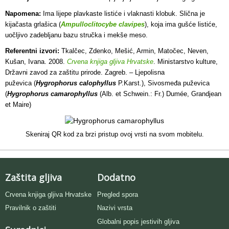
Napomena:
Ima lijepe plavkaste listiće i vlaknasti klobuk. Slična je
kijačasta grlašica (
Ampulloclitocybe clavipes
), koja ima gušće listiće,
uočljivo zadebljanu bazu stručka i mekše meso.
Referentni izvori:
Tkalčec, Zdenko, Mešić, Armin, Matočec, Neven,
Kušan, Ivana. 2008.
Crvena knjiga gljiva Hrvatske
. Ministarstvo kulture,
Državni zavod za zaštitu prirode. Zagreb. – Ljepolisna
puževica (
Hygrophorus calophyllus
P.Karst.), Sivosmeđa puževica
(
Hygrophorus camarophyllus
(Alb. et Schwein.: Fr.) Dumée, Grandjean
et Maire)
Skeniraj QR kod za brzi pristup ovoj vrsti na svom mobitelu.
Zaštita gljiva
Dodatno
Crvena knjiga gljiva Hrvatske
Pregled spora
Pravilnik o zaštiti
Nazivi vrsta
Globalni popis jestivih gljiva