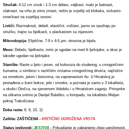
Stručak:
4-12 cm visok i 1-3 cm debeo, valjkast, malo je batinast,
vlaknast, na vrhu je sitno zrnast, nešto je svjetliji od klobuka, sivkasto-
smećkast na svjetlijoj osnovi.
Listići:
Razmaknuti, debeli, elastični, voštani, jasno se spuštaju po
stručku, trajno su bjelkasti, s plavkastom su nijansom.
Mikroskopija:
Eliptične, 7-9 x 4-5 µm; otrusina je bijela.
Meso:
Debelo, bjelkasto; miris je ugodan na med ili lješnjake, a okus je
također ugodan na lješnjake.
Stanište:
Raste u ljeto i jesen, od kolovoza do studenog, u crnogoričnim
šumama, u simbiozi s različitim vrstama crnogoričnog drveća, najčešće
sa smrekom, jelom i borovima, na vapnenastom tlu. U Hrvatskoj je
pronađena u šumi bukve, jele i smreke, a poznata je samo s 3 lokaliteta,
u okolici Otočca, na sjevernom Velebitu i u Hrvatskom zagorju. Primjerke
na slikama snimio je Danijel Balaško, u listopadu, na lokalitetu Meljan
pokraj Trakošćana.
Doba rasta:
8, 9, 10, 11
Zaštita: ZAŠTIĆENA -
KRITIČNO UGROŽENA VRSTA
.
Status jestivosti:
JESTIVA
-
Prikupljanje je zabranjeno zbog ugroženosti