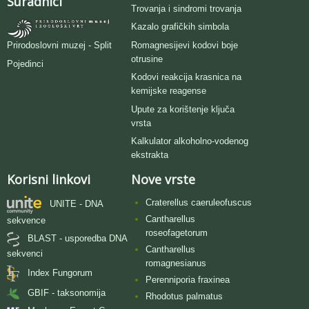
Suradnici
Trovanja i sindromi trovanja
Kazalo grafičkih simbola
Romagnesijevi kodovi boje
Prirodoslovni muzej - Split
otrusine
Pojedinci
Kodovi reakcija krasnica na
kemijske reagense
Upute za korištenje ključa
vrsta
Kalkulator alkoholno-vodenog
ekstrakta
Korisni linkovi
Nove vrste
Craterellus caeruleofuscus
UNITE - DNA
Cantharellus
sekvence
roseofagetorum
BLAST - usporedba DNA
Cantharellus
sekvenci
romagnesianus
Index Fungorum
Perenniporia fraxinea
GBIF - taksonomija
Rhodotus palmatus