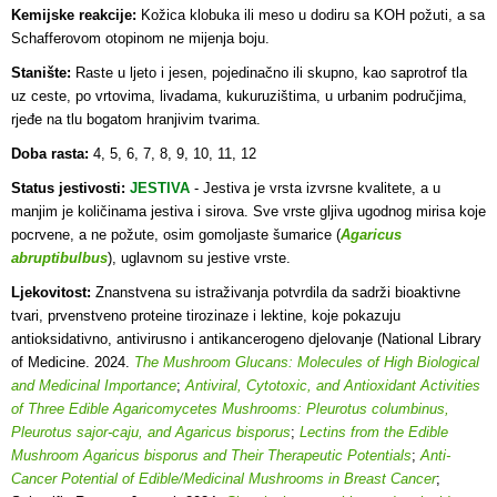
Kemijske reakcije:
Kožica klobuka ili meso u dodiru sa KOH požuti, a sa
Schafferovom otopinom ne mijenja boju.
Stanište:
Raste u ljeto i jesen, pojedinačno ili skupno, kao saprotrof tla
uz ceste, po vrtovima, livadama, kukuruzištima, u urbanim područjima,
rjeđe na tlu bogatom hranjivim tvarima.
Doba rasta:
4, 5, 6, 7, 8, 9, 10, 11, 12
Status jestivosti:
JESTIVA
- Jestiva je vrsta i
zvrsne kvalitete, a u
manjim je količinama jestiva i sirova. Sve vrste gljiva ugodnog mirisa koje
pocrvene, a ne požute, osim gomoljaste šumarice (
Agaricus
abruptibulbus
), uglavnom su jestive vrste.
Ljekovitost:
Znanstvena su istraživanja potvrdila da sadrži bioaktivne
tvari, prvenstveno proteine tirozinaze i lektine, koje pokazuju
antioksidativno, antivirusno i antikancerogeno djelovanje (National Library
of Medicine. 2024.
The Mushroom Glucans: Molecules of High Biological
and Medicinal Importance
;
Antiviral, Cytotoxic, and Antioxidant Activities
of Three Edible Agaricomycetes Mushrooms: Pleurotus columbinus,
Pleurotus sajor-caju, and Agaricus bisporus
;
Lectins from the Edible
Mushroom Agaricus bisporus and Their Therapeutic Potentials
;
Anti-
Cancer Potential of Edible/Medicinal Mushrooms in Breast Cancer
;