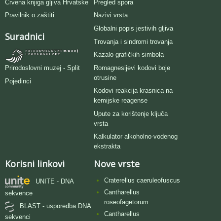
Crvena knjiga gljiva Hrvatske
Pregled spora
Pravilnik o zaštiti
Nazivi vrsta
Globalni popis jestivih gljiva
Suradnici
Trovanja i sindromi trovanja
Kazalo grafičkih simbola
Romagnesijevi kodovi boje
Prirodoslovni muzej - Split
otrusine
Pojedinci
Kodovi reakcija krasnica na
kemijske reagense
Upute za korištenje ključa
vrsta
Kalkulator alkoholno-vodenog
ekstrakta
Korisni linkovi
Nove vrste
Craterellus caeruleofuscus
UNITE - DNA
Cantharellus
sekvence
roseofagetorum
BLAST - usporedba DNA
Cantharellus
sekvenci