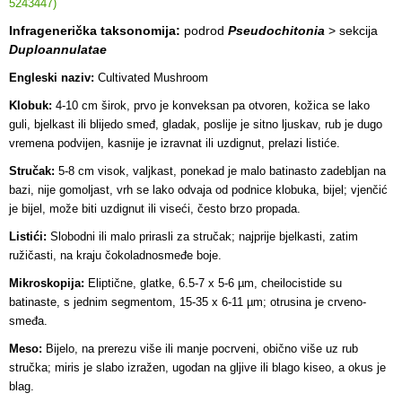
5243447)
Infragenerička taksonomija:
podrod
Pseudochitonia
> sekcija
Duploannulatae
Engleski naziv:
Cultivated Mushroom
Klobuk:
4-10 cm širok, prvo je konveksan pa otvoren, kožica se lako
guli, bjelkast ili blijedo smeđ, gladak, poslije je sitno ljuskav, rub je dugo
vremena podvijen, kasnije je izravnat ili uzdignut, prelazi listiće.
Stručak:
5-8 cm visok, valjkast, ponekad je malo batinasto zadebljan na
bazi, nije gomoljast, vrh se lako odvaja od podnice klobuka, bijel; vjenčić
je bijel, može biti uzdignut ili viseći, često brzo propada.
Listići:
Slobodni ili malo prirasli za stručak; najprije bjelkasti, zatim
ružičasti, na kraju čokoladnosmeđe boje.
Mikroskopija:
Eliptične, glatke, 6.5-7 x 5-6 µm, cheilocistide su
batinaste, s jednim segmentom, 15-35 x 6-11 µm; otrusina je crveno-
smeđa.
Meso:
Bijelo, na prerezu više ili manje pocrveni, obično više uz rub
stručka; miris je slabo izražen, ugodan na gljive ili blago kiseo, a okus je
blag.