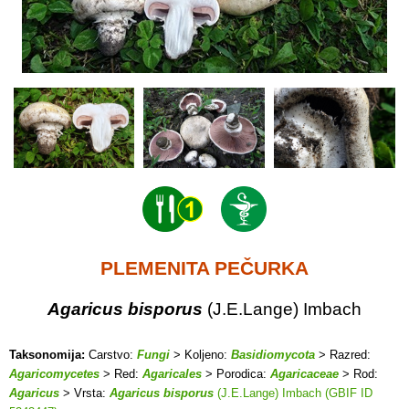
PLEMENITA PEČURKA
Agaricus bisporus
(J.E.Lange) Imbach
Taksonomija:
Carstvo:
Fungi
> Koljeno:
Basidiomycota
> Razred:
Agaricomycetes
> Red:
Agaricales
> Porodica:
Agaricaceae
> Rod:
Agaricus
> Vrsta:
Agaricus bisporus
(J.E.Lange) Imbach (GBIF ID