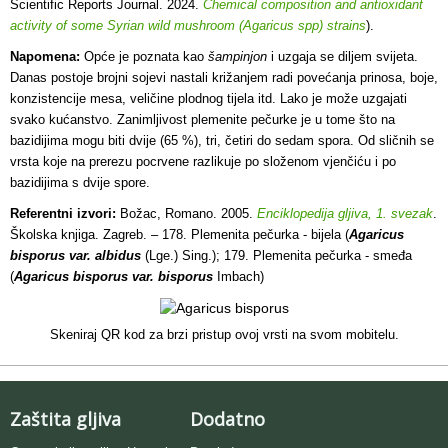
Scientific Reports Journal. 2024.
Chemical composition and antioxidant
activity of some Syrian wild mushroom (Agaricus spp) strains
).
Napomena:
Opće je poznata kao
šampinjon
i uzgaja se diljem svijeta.
Danas postoje brojni sojevi nastali križanjem radi povećanja prinosa, boje,
konzistencije mesa, veličine plodnog tijela itd. Lako je može uzgajati
svako kućanstvo.
Zanimljivost plemenite pečurke je u tome što na
bazidijima mogu biti dvije (65 %), tri, četiri do sedam spora. Od sličnih se
vrsta koje na prerezu pocrvene razlikuje po složenom vjenčiću i po
bazidijima s dvije spore.
Referentni izvori:
Božac, Romano. 2005.
Enciklopedija gljiva, 1. svezak
.
Školska knjiga. Zagreb. – 178. Plemenita pečurka - bijela (
Agaricus
bisporus var. albidus
(Lge.) Sing.); 179. Plemenita pečurka - smeđa
(
Agaricus bisporus var. bisporus
Imbach)
Skeniraj QR kod za brzi pristup ovoj vrsti na svom mobitelu.
Zaštita gljiva
Dodatno