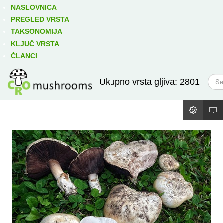
Izravno podređene niže takse:
prikaži
NASLOVNICA
PREGLED VRSTA
TAKSONOMIJA
KLJUČ VRSTA
ČLANCI
T
Ukupno vrsta gljiva: 2801
r
a
ž
i