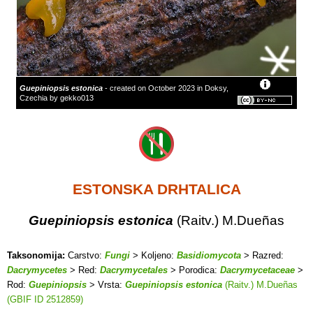
Guepiniopsis estonica
- created on October 2023 in Doksy,
Czechia by gekko013
ESTONSKA DRHTALICA
Guepiniopsis estonica
(Raitv.) M.Dueñas
Taksonomija:
Carstvo:
Fungi
> Koljeno:
Basidiomycota
> Razred:
Dacrymycetes
> Red:
Dacrymycetales
> Porodica:
Dacrymycetaceae
>
Rod:
Guepiniopsis
> Vrsta:
Guepiniopsis estonica
(Raitv.) M.Dueñas
(GBIF ID 2512859)