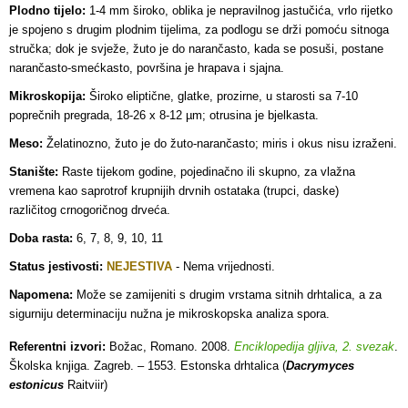
Plodno tijelo:
1-4 mm široko, oblika je nepravilnog jastučića, vrlo rijetko
je spojeno s drugim plodnim tijelima, za podlogu se drži pomoću sitnoga
stručka; dok je svježe, žuto je do narančasto, kada se posuši, postane
narančasto-smećkasto, površina je hrapava i sjajna.
Mikroskopija:
Široko eliptične, glatke, prozirne, u starosti sa 7-10
poprečnih pregrada, 18-26 x 8-12 µm; otrusina je bjelkasta.
Meso:
Želatinozno, žuto je do žuto-narančasto; miris i okus nisu izraženi.
Stanište:
Raste tijekom godine, pojedinačno ili skupno, za vlažna
vremena kao saprotrof krupnijih drvnih ostataka (trupci, daske)
različitog crnogoričnog drveća.
Doba rasta:
6, 7, 8, 9, 10, 11
Status jestivosti:
NEJESTIVA
- Nema vrijednosti.
Napomena:
Može se zamijeniti s drugim vrstama sitnih drhtalica, a za
sigurniju determinaciju nužna je mikroskopska analiza spora.
Referentni izvori:
Božac, Romano. 2008.
Enciklopedija gljiva, 2. svezak
.
Školska knjiga. Zagreb. – 1553. Estonska drhtalica (
Dacrymyces
estonicus
Raitviir)