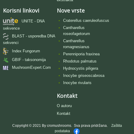
Korisni linkovi
Nove vrste
Craterellus caeruleofuscus
UNITE - DNA
Cantharellus
sekvence
roseofagetorum
BLAST - usporedba DNA
Cantharellus
sekvenci
romagnesianus
Index Fungorum
Perenniporia fraxinea
GBIF - taksonomija
Rhodotus palmatus
MushroomExpert.Com
Hydnocystis piligera
Inocybe griseoscabrosa
Inocybe rivularis
Kontakt
O autoru
Kontakt
Copyright © 2021 By cromushrooms. Sva prava pridržana.
Zaštita
podataka