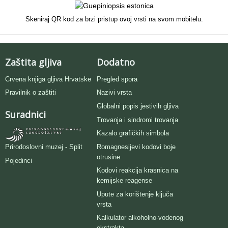
Skeniraj QR kod za brzi pristup ovoj vrsti na svom mobitelu.
Zaštita gljiva
Dodatno
Crvena knjiga gljiva Hrvatske
Pregled spora
Pravilnik o zaštiti
Nazivi vrsta
Globalni popis jestivih gljiva
Suradnici
Trovanja i sindromi trovanja
Kazalo grafičkih simbola
Romagnesijevi kodovi boje
Prirodoslovni muzej - Split
otrusine
Pojedinci
Kodovi reakcija krasnica na
kemijske reagense
Upute za korištenje ključa
vrsta
Kalkulator alkoholno-vodenog
ekstrakta