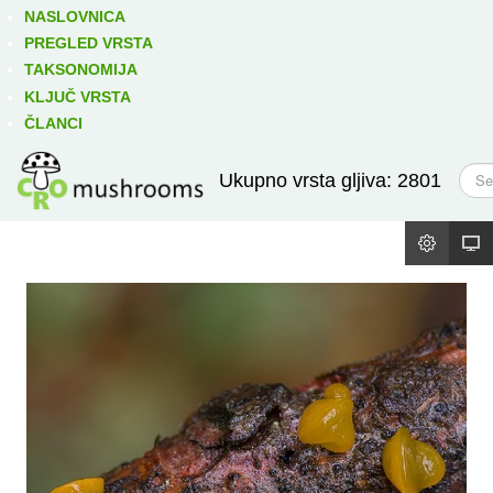
Izravno podređene niže takse:
prikaži
NASLOVNICA
PREGLED VRSTA
TAKSONOMIJA
KLJUČ VRSTA
ČLANCI
T
Ukupno vrsta gljiva: 2801
r
a
ž
i