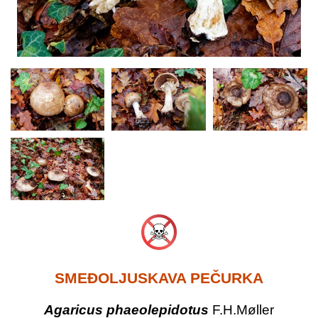
SMEĐOLJUSKAVA PEČURKA
Agaricus phaeolepidotus
F.H.Møller