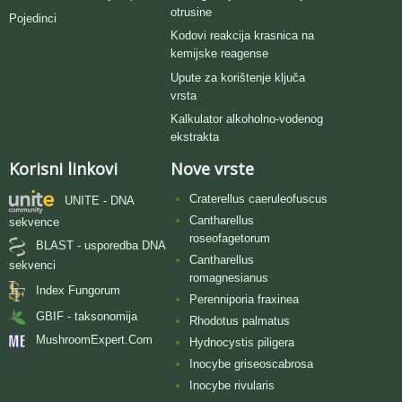
otrusine
Pojedinci
Kodovi reakcija krasnica na
kemijske reagense
Upute za korištenje ključa
vrsta
Kalkulator alkoholno-vodenog
ekstrakta
Korisni linkovi
Nove vrste
Craterellus caeruleofuscus
UNITE - DNA
Cantharellus
sekvence
roseofagetorum
BLAST - usporedba DNA
Cantharellus
sekvenci
romagnesianus
Index Fungorum
Perenniporia fraxinea
GBIF - taksonomija
Rhodotus palmatus
MushroomExpert.Com
Hydnocystis piligera
Inocybe griseoscabrosa
Inocybe rivularis