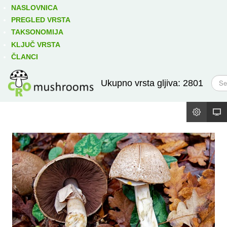
Izravno podređene niže takse:
prikaži
NASLOVNICA
PREGLED VRSTA
TAKSONOMIJA
KLJUČ VRSTA
ČLANCI
T
Ukupno vrsta gljiva: 2801
r
a
ž
i