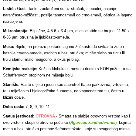
Listići:
Gusti, tanki, zaokruženi su uz stručak, slobodni; najprije
narančasto-ružičasti, poslije tamnosmeđi do crno-smeđi, oštrica je lagano
nazubljena.
Mikroskopija:
Eliptične, 4.5-6 x 3-4 µm, cheilocistide su brojne, 11-50 x
8-35 µm; otrusina je ljubičasto-smeđa.
Meso:
Bijelo, na prerezu postane lagano žućkasto do sivkasto-žuto i
kasnije crveno-smeđe, osobito u bazi stručka; miriše slabo na tintu ili
trulu slamu, malo neugodno, a okus je blag.
Kemijske reakcije:
Kožica klobuka ili meso u dodiru s KOH požuti, a sa
Schafferovom otopinom ne mijenja boju.
Stanište:
Raste u ljeto i jesen kao saprotrof tla po parkovima, vrtovima,
te u miješanim i bjelogoričnim šumama, na vapnenastom tlu, često u
blizini obale.
Doba rasta:
7, 8, 9, 10, 11
Status jestivosti:
OTROVNA
- Smatra se slabije otrovnom vrstom kao i
sve vrste iz skupine otrovne pečurke (
Agaricus xanthodermus
), kojima
meso u bazi stručka postane šafranastožuto i koje su neugodnog mirisa.