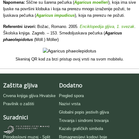
Napomena:
Slične su šarena pečurka (
Agaricus moelleri
), koja ima sive
ljuske na površini klobuka i koja na prerezu mnogo izraženije požuti, te
ljuskava pečurka (
Agaricus impudicus
), koja na prerezu ne požuti.
Referentni izvori:
Božac, Romano. 2005.
Enciklopedija gljiva, 1. svezak
.
Školska knjiga. Zagreb. – 153. Smeđoljuskava pečurka (
Agaricus
phaeolepidotus
(Möll.) Möller)
Skeniraj QR kod za brzi pristup ovoj vrsti na svom mobitelu.
Zaštita gljiva
Dodatno
Crvena knjiga gljiva Hrvatske
Pregled spora
Pravilnik o zaštiti
Nazivi vrsta
Globalni popis jestivih gljiva
Suradnici
Trovanja i sindromi trovanja
Kazalo grafičkih simbola
Romagnesijevi kodovi boje
Prirodoslovni muzej - Split