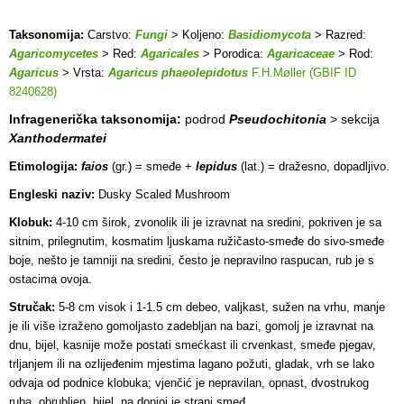
Taksonomija:
Carstvo:
Fungi
> Koljeno:
Basidiomycota
> Razred:
Agaricomycetes
> Red:
Agaricales
> Porodica:
Agaricaceae
> Rod:
Agaricus
> Vrsta:
Agaricus phaeolepidotus
F.H.Møller (GBIF ID
8240628)
Infragenerička taksonomija:
podrod
Pseudochitonia
> sekcija
Xanthodermatei
Etimologija:
faios
(gr.) = smeđe +
lepidus
(lat.) = dražesno, dopadljivo.
Engleski naziv:
Dusky Scaled Mushroom
Klobuk:
4-10 cm širok, zvonolik ili je izravnat na sredini, pokriven je sa
sitnim, prilegnutim, kosmatim ljuskama ružičasto-smeđe do sivo-smeđe
boje, nešto je tamniji na sredini, često je nepravilno raspucan, rub je s
ostacima ovoja.
Stručak:
5-8 cm visok i 1-1.5 cm debeo, valjkast, sužen na vrhu, manje
je ili više izraženo gomoljasto zadebljan na bazi, gomolj je izravnat na
dnu, bijel, kasnije može postati smećkast ili crvenkast, smeđe pjegav,
trljanjem ili na ozlijeđenim mjestima lagano požuti, gladak, vrh se lako
odvaja od podnice klobuka; vjenčić je nepravilan, opnast, dvostrukog
ruba, obrubljen, bijel, na donjoj je strani smeđ.