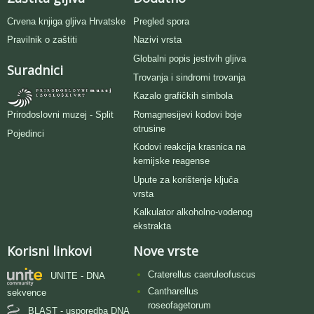
Crvena knjiga gljiva Hrvatske
Pregled spora
Pravilnik o zaštiti
Nazivi vrsta
Globalni popis jestivih gljiva
Suradnici
Trovanja i sindromi trovanja
Kazalo grafičkih simbola
Romagnesijevi kodovi boje
Prirodoslovni muzej - Split
otrusine
Pojedinci
Kodovi reakcija krasnica na
kemijske reagense
Upute za korištenje ključa
vrsta
Kalkulator alkoholno-vodenog
ekstrakta
Korisni linkovi
Nove vrste
Craterellus caeruleofuscus
UNITE - DNA
Cantharellus
sekvence
roseofagetorum
BLAST - usporedba DNA