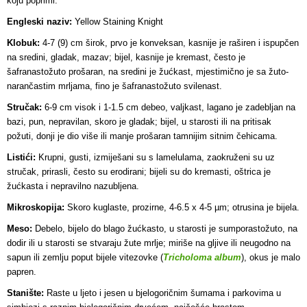
koju poprimi.
Engleski naziv:
Yellow Staining Knight
Klobuk:
4-7 (9) cm širok, prvo je konveksan, kasnije je raširen i ispupčen
na sredini, gladak, mazav; bijel, kasnije je kremast, često je
šafranastožuto prošaran, na sredini je žućkast, mjestimično je sa žuto-
narančastim mrljama, fino je šafranastožuto svilenast.
Stručak:
6-9 cm visok i 1-1.5 cm debeo, valjkast, lagano je zadebljan na
bazi, pun, nepravilan, skoro je gladak; bijel, u starosti ili na pritisak
požuti, donji je dio više ili manje prošaran tamnijim sitnim čehicama.
Listići:
Krupni, gusti, izmiješani su s lamelulama, zaokruženi su uz
stručak, prirasli, često su erodirani; bijeli su do kremasti, oštrica je
žućkasta i nepravilno nazubljena.
Mikroskopija:
Skoro kuglaste, prozirne, 4-6.5 x 4-5 µm; otrusina je bijela.
Meso:
Debelo, bijelo do blago žućkasto, u starosti je sumporastožuto, na
dodir ili u starosti se stvaraju žute mrlje; miriše na gljive ili neugodno na
sapun ili zemlju poput bijele vitezovke (
Tricholoma album
), okus je malo
papren.
Stanište:
Raste u ljeto i jesen u bjelogoričnim šumama i parkovima u