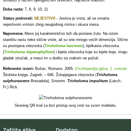
simbiozi s raznim bjelogoričnim drvećem, najčešće hrastom.
Doba rasta:
7, 8, 9, 10, 11
Status jestivosti:
NEJESTIVA
- Jestiva je vrsta, ali se s
matra
nejestivom vrstom zbog neugodnog mirisa i okusa mesa.
Napomena:
Meso joj karakteristično teži da postane žuto. Na istom
staništu rastu neke slične vrste, ali su one mnogo većih dimenzija. Slične
su postojana vitezovka (
Tricholoma lascivum
), bjelkasta vitezovka
(
Tricholoma stiparophyllum
) i bijela vitezovka koje su bijele boje, imaju
gladak stručak, a meso im u dodiru sa zrakom ne požuti.
Referentni izvori:
Božac, Romano. 2005.
Enciklopedija gljiva, 1. svezak
.
Školska knjiga. Zagreb. – 646. Žutopjegava vitezovka (
Tricholoma
sulphurascens
Bresadola), Sinonim:
Tricholoma impolitum
(Lasch.:
Fr.) Rick.
Skeniraj QR kod za brzi pristup ovoj vrsti na svom mobitelu.
Zaštita gljiva
Dodatno