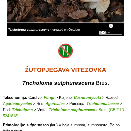
Tricholoma sulphurescens
- created on October
ŽUTOPJEGAVA VITEZOVKA
Tricholoma sulphurescens
Bres.
Taksonomija:
Carstvo:
Fungi
> Koljeno:
Basidiomycota
> Razred:
Agaricomycetes
> Red:
Agaricales
> Porodica:
Tricholomataceae
>
Rod:
Tricholoma
> Vrsta:
Tricholoma sulphurescens
Bres. (GBIF ID
5241818)
Etimologija:
sulphuresco
(lat.) = boje sumpora, sumporasto. Po boji