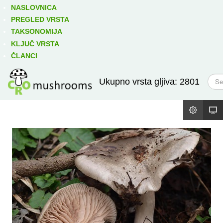
Izravno podređene niže takse:
prikaži
NASLOVNICA
PREGLED VRSTA
TAKSONOMIJA
KLJUČ VRSTA
ČLANCI
T
Ukupno vrsta gljiva: 2801
r
a
ž
i