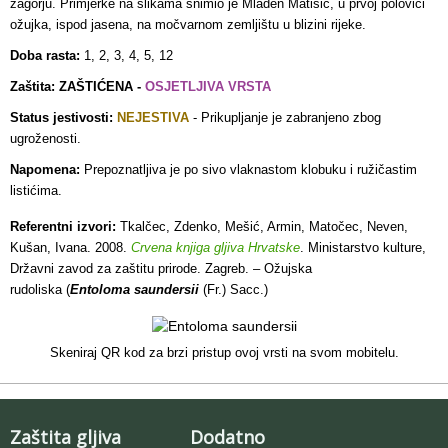
zagorju. Primjerke na slikama snimio je Mladen Matišić, u prvoj polovici
ožujka, ispod jasena, na močvarnom zemljištu u blizini rijeke.
Doba rasta:
1, 2, 3, 4, 5, 12
Zaštita: ZAŠTIĆENA -
OSJETLJIVA VRSTA
Status jestivosti:
NEJESTIVA
- Prikupljanje je zabranjeno zbog
ugroženosti.
Napomena:
Prepoznatljiva je po sivo vlaknastom klobuku i ružičastim
listićima.
Referentni izvori:
Tkalčec, Zdenko, Mešić, Armin, Matočec, Neven,
Kušan, Ivana. 2008.
Crvena knjiga gljiva Hrvatske
. Ministarstvo kulture,
Državni zavod za zaštitu prirode. Zagreb. – Ožujska
rudoliska (
Entoloma saundersii
(Fr.) Sacc.)
Skeniraj QR kod za brzi pristup ovoj vrsti na svom mobitelu.
Zaštita gljiva
Dodatno