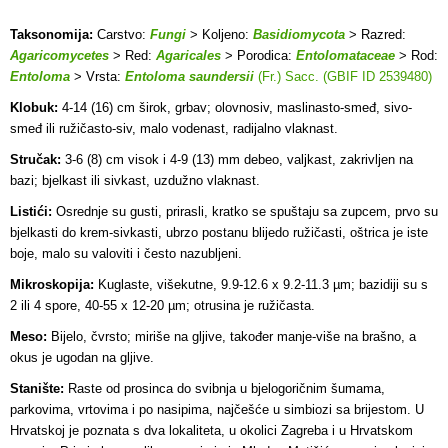
Taksonomija:
Carstvo:
Fungi
> Koljeno:
Basidiomycota
> Razred:
Agaricomycetes
> Red:
Agaricales
> Porodica:
Entolomataceae
> Rod:
Entoloma
> Vrsta:
Entoloma saundersii
(Fr.) Sacc. (GBIF ID 2539480)
Klobuk:
4-14 (16) cm širok, grbav; olovnosiv, maslinasto-smeđ, sivo-
smeđ ili ružičasto-siv, malo vodenast, radijalno vlaknast.
Stručak:
3-6 (8) cm visok i 4-9 (13) mm debeo, valjkast, zakrivljen na
bazi; bjelkast ili sivkast, uzdužno vlaknast.
Listići:
Osrednje su gusti, prirasli, kratko se spuštaju sa zupcem, prvo su
bjelkasti do krem-sivkasti, ubrzo postanu blijedo ružičasti, oštrica je iste
boje, malo su valoviti i često nazubljeni.
Mikroskopija:
Kuglaste, višekutne, 9.9-12.6 x 9.2-11.3 µm; bazidiji su s
2 ili 4 spore, 40-55 x 12-20 µm; otrusina je ružičasta.
Meso:
Bijelo, čvrsto; miriše na gljive, također manje-više na brašno, a
okus je ugodan na gljive.
Stanište:
Raste od prosinca do svibnja u bjelogoričnim šumama,
parkovima, vrtovima i po nasipima, najčešće u simbiozi sa brijestom. U
Hrvatskoj je poznata s dva lokaliteta, u okolici Zagreba i u Hrvatskom