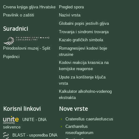
Crvena knjiga gljiva Hrvatske
Pregled spora
Pravilnik o zaštiti
Nazivi vrsta
Globalni popis jestivih gljiva
Suradnici
Trovanja i sindromi trovanja
Kazalo grafičkih simbola
Romagnesijevi kodovi boje
Prirodoslovni muzej - Split
otrusine
Pojedinci
Kodovi reakcija krasnica na
kemijske reagense
Upute za korištenje ključa
vrsta
Kalkulator alkoholno-vodenog
ekstrakta
Korisni linkovi
Nove vrste
Craterellus caeruleofuscus
UNITE - DNA
Cantharellus
sekvence
roseofagetorum
BLAST - usporedba DNA