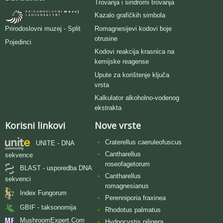
Trovanja i sindromi trovanja
Kazalo grafičkih simbola
Romagnesijevi kodovi boje
Prirodoslovni muzej - Split
otrusine
Pojedinci
Kodovi reakcija krasnica na
kemijske reagense
Upute za korištenje ključa
vrsta
Kalkulator alkoholno-vodenog
ekstrakta
Korisni linkovi
Nove vrste
Craterellus caeruleofuscus
UNITE - DNA
Cantharellus
sekvence
roseofagetorum
BLAST - usporedba DNA
Cantharellus
sekvenci
romagnesianus
Index Fungorum
Perenniporia fraxinea
GBIF - taksonomija
Rhodotus palmatus
MushroomExpert.Com
Hydnocystis piligera