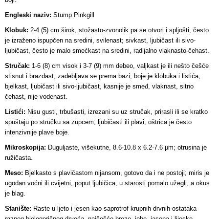
Engleski naziv:
Stump Pinkgill
Klobuk:
2-4 (5) cm širok, stožasto-zvonolik pa se otvori i spljošti, često
je izraženo ispupčen na sredini, svilenast; sivkast, ljubičast ili sivo-
ljubičast, često je malo smećkast na sredini, radijalno vlaknasto-čehast.
Stručak:
1-6 (8) cm visok i 3-7 (9) mm debeo, valjkast je ili nešto češće
stisnut i brazdast, zadebljava se prema bazi; boje je klobuka i listića,
bjelkast, ljubičast ili sivo-ljubičast, kasnije je smeđ, vlaknast, sitno
čehast, nije vodenast.
Listići:
Nisu gusti, trbušasti, izrezani su uz stručak, prirasli ili se kratko
spuštaju po stručku sa zupcem; ljubičasti ili plavi, oštrica je često
intenzivnije plave boje.
Mikroskopija:
Duguljaste, višekutne, 8.6-10.8 x 6.2-7.6 µm; otrusina je
ružičasta.
Meso:
Bjelkasto s plavičastom nijansom, gotovo da i ne postoji; miris je
ugodan voćni ili cvijetni, poput ljubičica, u starosti pomalo užegli, a okus
je blag.
Stanište:
Raste u ljeto i jesen kao saprotrof krupnih drvnih ostataka
raznog bjelogoričnog drveća, najčešće breze, johe, jasena i lijeske.