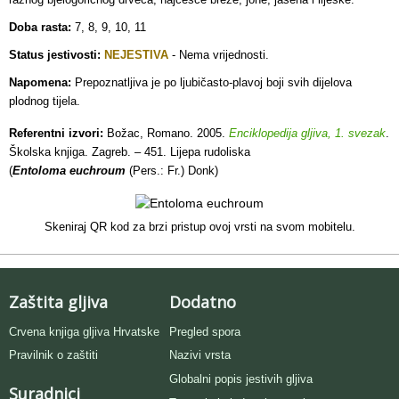
Doba rasta:
7, 8, 9, 10, 11
Status jestivosti:
NEJESTIVA
- Nema vrijednosti.
Napomena:
Prepoznatljiva je po ljubičasto-plavoj boji svih dijelova
plodnog tijela.
Referentni izvori:
Božac, Romano. 2005.
Enciklopedija gljiva, 1. svezak
.
Školska knjiga. Zagreb. – 451. Lijepa rudoliska
(
Entoloma euchroum
(Pers.: Fr.) Donk)
Skeniraj QR kod za brzi pristup ovoj vrsti na svom mobitelu.
Zaštita gljiva
Dodatno
Crvena knjiga gljiva Hrvatske
Pregled spora
Pravilnik o zaštiti
Nazivi vrsta
Globalni popis jestivih gljiva
Suradnici