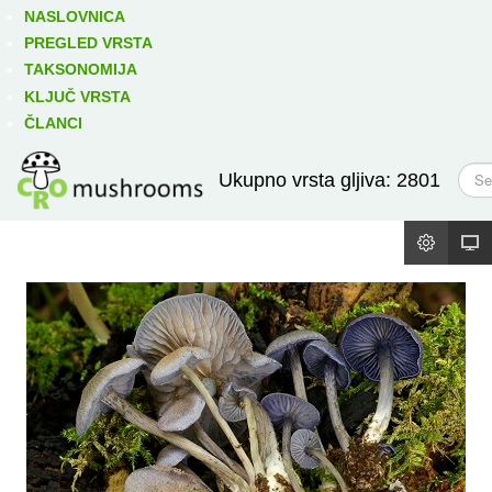
Izravno podređene niže takse:
prikaži
NASLOVNICA
PREGLED VRSTA
TAKSONOMIJA
KLJUČ VRSTA
ČLANCI
T
Ukupno vrsta gljiva: 2801
r
a
ž
i