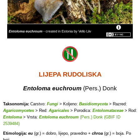
Entoloma euchroum
- created in Estonia by Vello Liiv
LIJEPA RUDOLISKA
Entoloma euchroum
(Pers.) Donk
Taksonomija:
Carstvo:
Fungi
> Koljeno:
Basidiomycota
> Razred:
Agaricomycetes
> Red:
Agaricales
> Porodica:
Entolomataceae
> Rod:
Entoloma
> Vrsta:
Entoloma euchroum
(Pers.) Donk (GBIF ID
2539484)
Etimologija:
eu
(gr.) = dobro, lijepo, pravedno +
chroa
(gr.) = boja. Po
boji.