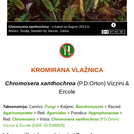
Chromosera xanthochroa
- created on August 2013 in
Abisko, Noulja, Sweden by Vauras, Jukka
KROMIRANA VLAŽNICA
Chromosera xanthochroa
(P.D.Orton) Vizzini &
Ercole
Taksonomija:
Carstvo:
Fungi
> Koljeno:
Basidiomycota
> Razred:
Agaricomycetes
> Red:
Agaricales
> Porodica:
Hygrophoraceae
>
Rod:
Chromosera
> Vrsta:
Chromosera xanthochroa
(P.D.Orton)
Vizzini & Ercole (GBIF ID 8390828)