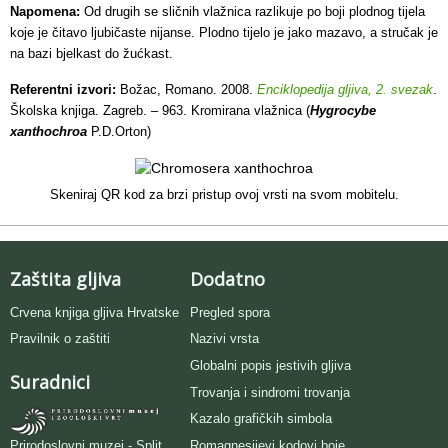
Napomena:
Od drugih se sličnih vlažnica razlikuje po boji plodnog tijela
koje je čitavo ljubičaste nijanse. Plodno tijelo je jako mazavo, a stručak je
na bazi bjelkast do žućkast.
Referentni izvori:
Božac, Romano. 2008.
Enciklopedija gljiva, 2. svezak
.
Školska knjiga. Zagreb. – 963. Kromirana vlažnica (
Hygrocybe
xanthochroa
P.D.Orton)
Skeniraj QR kod za brzi pristup ovoj vrsti na svom mobitelu.
Zaštita gljiva
Dodatno
Crvena knjiga gljiva Hrvatske
Pregled spora
Pravilnik o zaštiti
Nazivi vrsta
Globalni popis jestivih gljiva
Suradnici
Trovanja i sindromi trovanja
Kazalo grafičkih simbola
Romagnesijevi kodovi boje
Prirodoslovni muzej - Split