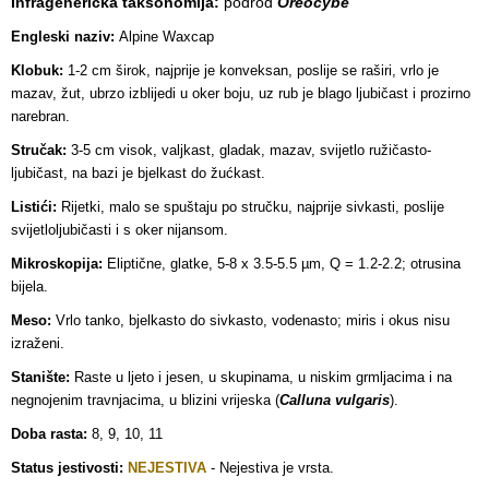
Infragenerička taksonomija:
podrod
Oreocybe
Engleski naziv:
Alpine Waxcap
Klobuk:
1-2 cm širok, najprije je konveksan, poslije se raširi, vrlo je
mazav, žut, ubrzo izblijedi u oker boju, uz rub je blago ljubičast i prozirno
narebran.
Stručak:
3-5 cm visok, valjkast, gladak, mazav, svijetlo ružičasto-
ljubičast, na bazi je bjelkast do žućkast.
Listići:
Rijetki, malo se spuštaju po stručku, najprije sivkasti, poslije
svijetloljubičasti i s
oker nijansom.
Mikroskopija:
Eliptične, glatke, 5-8 x 3.5-5.5 µm, Q = 1.2-2.2; otrusina
bijela.
Meso:
Vrlo tanko, bjelkasto do sivkasto, vodenasto; miris i okus nisu
izraženi.
Stanište:
Raste u ljeto i jesen, u skupinama, u niskim grmljacima i na
negnojenim travnjacima, u blizini vrijeska (
Calluna vulgaris
).
Doba rasta:
8, 9, 10, 11
Status jestivosti:
NEJESTIVA
-
Nejestiva je vrsta.