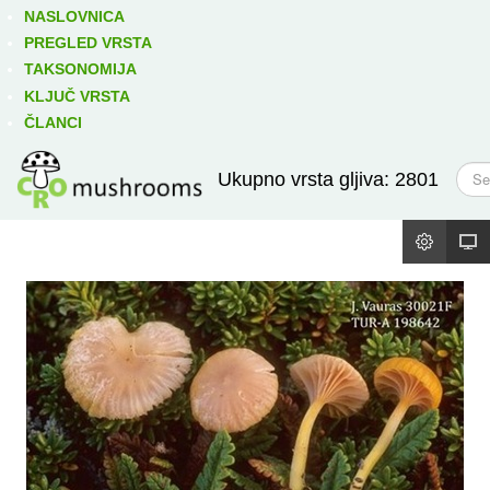
Izravno podređene niže takse:
prikaži
NASLOVNICA
PREGLED VRSTA
TAKSONOMIJA
KLJUČ VRSTA
ČLANCI
T
Ukupno vrsta gljiva: 2801
r
a
ž
i