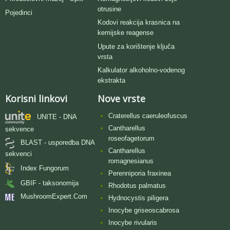
otrusine
Pojedinci
Kodovi reakcija krasnica na
kemijske reagense
Upute za korištenje ključa
vrsta
Kalkulator alkoholno-vodenog
ekstrakta
Korisni linkovi
Nove vrste
Craterellus caeruleofuscus
UNITE - DNA
Cantharellus
sekvence
roseofagetorum
BLAST - usporedba DNA
Cantharellus
sekvenci
romagnesianus
Index Fungorum
Perenniporia fraxinea
GBIF - taksonomija
Rhodotus palmatus
MushroomExpert.Com
Hydnocystis piligera
Inocybe griseoscabrosa
Inocybe rivularis