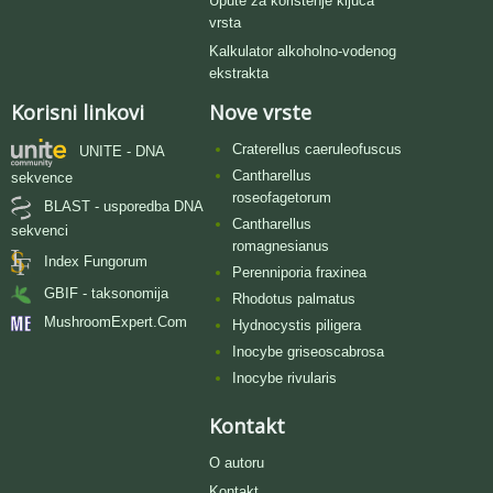
Upute za korištenje ključa
vrsta
Kalkulator alkoholno-vodenog
ekstrakta
Korisni linkovi
Nove vrste
Craterellus caeruleofuscus
UNITE - DNA
Cantharellus
sekvence
roseofagetorum
BLAST - usporedba DNA
Cantharellus
sekvenci
romagnesianus
Index Fungorum
Perenniporia fraxinea
GBIF - taksonomija
Rhodotus palmatus
MushroomExpert.Com
Hydnocystis piligera
Inocybe griseoscabrosa
Inocybe rivularis
Kontakt
O autoru
Kontakt