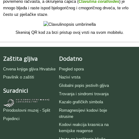
povremeno račvasta, a okrunjena capica (
Clavulina coralloides
) je
mnogo bljeđa i raste ispod bjelogoričnog i crnogoričnog drveća, te vrlo
često uz pješačke staze.
Skeniraj QR kod za brzi pristup ovoj vrsti na svom mobitelu.
Zaštita gljiva
Dodatno
Crvena knjiga gljiva Hrvatske
Pregled spora
Pravilnik o zaštiti
Nazivi vrsta
Globalni popis jestivih gljiva
Suradnici
Trovanja i sindromi trovanja
Kazalo grafičkih simbola
Romagnesijevi kodovi boje
Prirodoslovni muzej - Split
otrusine
Pojedinci
Kodovi reakcija krasnica na
kemijske reagense