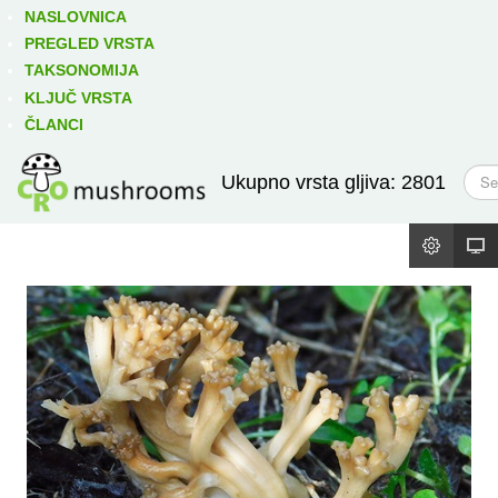
Izravno podređene niže takse:
prikaži
NASLOVNICA
PREGLED VRSTA
TAKSONOMIJA
KLJUČ VRSTA
ČLANCI
T
Ukupno vrsta gljiva: 2801
r
a
ž
i