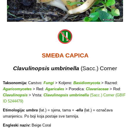
SMEĐA CAPICA
Clavulinopsis umbrinella
(Sacc.) Corner
Taksonomija:
Carstvo:
Fungi
> Koljeno:
Basidiomycota
> Razred:
Agaricomycetes
> Red:
Agaricales
> Porodica:
Clavariaceae
> Rod:
Clavulinopsis
> Vrsta:
Clavulinopsis umbrinella
(Sacc.) Corner (GBIF
ID 5244479)
Etimologija:
umbra
(lat.) = sjena, tama +
-ella
(lat.) = označava
umanjenicu. Po boji koja postaje sve tamnija.
Engleski naziv:
Beige Coral