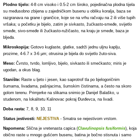
Plodno tijelo:
4-8 cm visoko i 0.5-2 cm široko, pojedinačna plodna tijela
su međusobno zbijena u zajedničkom busenu u obliku koralja, baza se
razgranava na grane i grančice, koje se na vrhu račvaju na 2 ili više tupih
vršaka; u početku je bijelo, zatim je sivkasto, žućkasto-smeđe, svijetlo
smeđe, sivo-smeđe ili žućkasto-ružičasto, na kraju je smeđe, baza je
bljeđa
.
Mikroskopija:
Gotovo kuglaste, glatke, sadrži jednu uljnu kaplju,
prozirne, 4-6.7 x 3-6 µm; otrusina je bijela do svijetlo žuto-siva.
Meso:
Čvrsto, tvrdo, lomljivo, bijelo, sivkasto ili smećkasto; miris je
ugodan, a okus blag.
Stanište:
Raste u ljeto i jesen, kao saprotrof tla po bjelogoričnim
šumama, livadama, pašnjacima, šumskim čistinama, a često na skoro
golom terenu. Primjerke na slikama snimio je Danijel Balaško, u
studenom, na lokalitetu Kalinovac pokraj Đurđevca, na livadi.
Doba rasta:
7, 8, 9, 10, 11
Status jestivosti:
NEJESTIVA
- S
matra se nejestivom vrstom.
Napomena:
Slična je vretenasta capica (
Clavulinopsis fusiformis
), koja
obično raste u mnogo gušćem busenu, batina je bočno stisnuta i samo