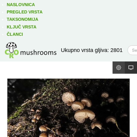
Izravno podređene niže takse:
prikaži
NASLOVNICA
PREGLED VRSTA
TAKSONOMIJA
KLJUČ VRSTA
ČLANCI
T
Ukupno vrsta gljiva: 2801
r
a
ž
i