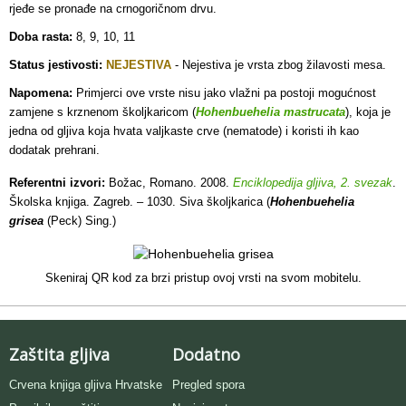
rjeđe se pronađe na crnogoričnom drvu.
Doba rasta:
8, 9, 10, 11
Status jestivosti:
NEJESTIVA
-
Nejestiva je vrsta zbog žilavosti mesa.
Napomena:
Primjerci ove vrste nisu jako vlažni pa postoji mogućnost
zamjene s krznenom školjkaricom (
Hohenbuehelia mastrucata
), koja je
jedna od gljiva koja hvata valjkaste crve (nematode) i koristi ih kao
dodatak prehrani.
Referentni izvori:
Božac, Romano. 2008.
Enciklopedija gljiva, 2. svezak
.
Školska knjiga. Zagreb. – 1030. Siva školjkarica (
Hohenbuehelia
grisea
(Peck) Sing.)
Skeniraj QR kod za brzi pristup ovoj vrsti na svom mobitelu.
Zaštita gljiva
Dodatno
Crvena knjiga gljiva Hrvatske
Pregled spora