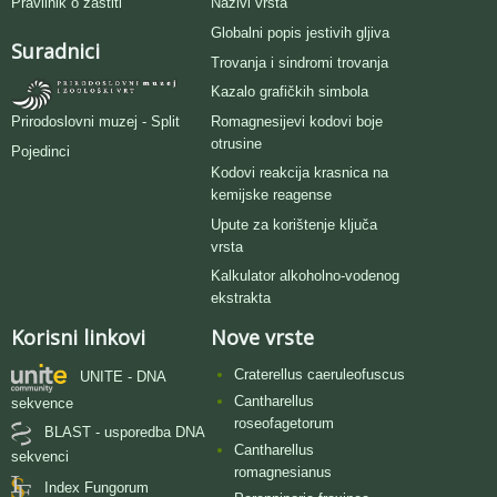
Pravilnik o zaštiti
Nazivi vrsta
Globalni popis jestivih gljiva
Suradnici
Trovanja i sindromi trovanja
Kazalo grafičkih simbola
Romagnesijevi kodovi boje
Prirodoslovni muzej - Split
otrusine
Pojedinci
Kodovi reakcija krasnica na
kemijske reagense
Upute za korištenje ključa
vrsta
Kalkulator alkoholno-vodenog
ekstrakta
Korisni linkovi
Nove vrste
Craterellus caeruleofuscus
UNITE - DNA
Cantharellus
sekvence
roseofagetorum
BLAST - usporedba DNA
Cantharellus
sekvenci
romagnesianus
Index Fungorum