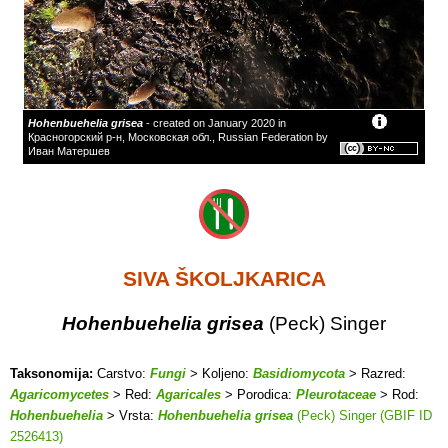
Hohenbuehelia grisea
- created on January 2020 in
Красногорский р-н, Московская обл., Russian Federation by
Иван Матершев
SIVA ŠKOLJKARICA
Hohenbuehelia grisea
(Peck) Singer
Taksonomija:
Carstvo:
Fungi
> Koljeno:
Basidiomycota
> Razred:
Agaricomycetes
> Red:
Agaricales
> Porodica:
Pleurotaceae
> Rod:
Hohenbuehelia
> Vrsta:
Hohenbuehelia grisea
(Peck) Singer (GBIF ID
2526413)