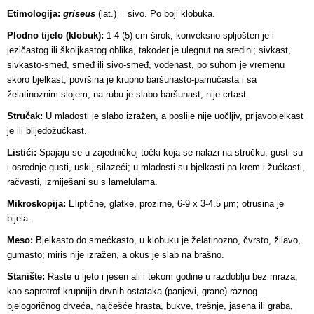
Etimologija:
griseus
(lat.) = sivo. Po boji klobuka.
Plodno tijelo (klobuk):
1-4 (5) cm širok, konveksno-spljošten je i
jezičastog ili školjkastog oblika, također je ulegnut na sredini; sivkast,
sivkasto-smeđ, smeđ ili sivo-smeđ, vodenast, po suhom je vremenu
skoro bjelkast, površina je krupno baršunasto-pamučasta i sa
želatinoznim slojem, na rubu je slabo baršunast, nije crtast.
Stručak:
U mladosti je slabo izražen, a poslije nije uočljiv, prljavobjelkast
je ili blijedožućkast.
Listići:
Spajaju se u zajedničkoj točki koja se nalazi na stručku, gusti su
i osrednje gusti, uski, silazeći; u mladosti su bjelkasti pa krem i žućkasti,
račvasti, izmiješani su s lamelulama.
Mikroskopija:
Eliptične, glatke, prozirne, 6-9 x 3-4.5 µm; otrusina je
bijela.
Meso:
Bjelkasto do smećkasto, u klobuku je želatinozno, čvrsto, žilavo,
gumasto; miris nije izražen, a okus je slab na brašno.
Stanište:
Raste u ljeto i jesen ali i tekom godine u razdoblju bez mraza,
kao saprotrof krupnijih drvnih ostataka (panjevi, grane) raznog
bjelogoričnog drveća, najčešće hrasta, bukve, trešnje, jasena ili graba,